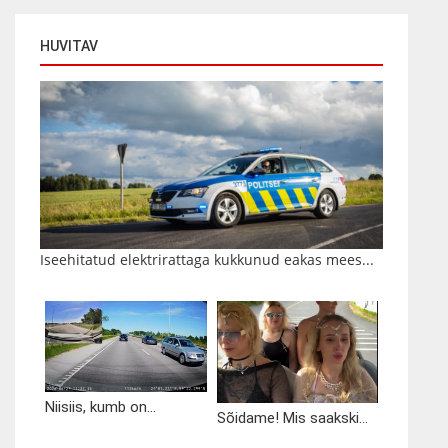
HUVITAV
Iseehitatud elektrirattaga kukkunud eakas mees...
Niisiis, kumb on...
Sõidame! Mis saakski...