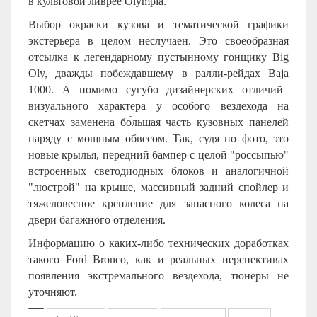
в культовой ливрее
Olympia
.
Выбор окраски кузова и тематической графики
экстерьера в целом неслучаен. Это своеобразная
отсылка к легендарному пустынному гонщику
Big
Oly
, дважды побеждавшему в ралли-рейдах
Baja
1000. А помимо сугубо дизайнерских отличий
визуального характера у особого вездехода на
скетчах заменена бо́льшая часть кузовных панелей
наряду с мощным обвесом. Так, судя по фото, это
новые крылья, передний бампер с целой "россыпью"
встроенных светодиодных блоков и аналогичной
"люстрой" на крыше, массивный задний спойлер и
тяжеловесное крепление для запасного колеса на
двери багажного отделения.
Информацию о каких-либо технических доработках
такого Ford Bronco, как и реальных перспективах
появления экстремального вездехода, тюнеры не
уточняют.