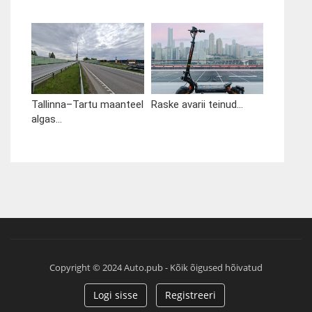
Tallinna–Tartu maanteel
Raske avarii teinud...
algas...
Copyright © 2024 Auto.pub - Kõik õigused hõivatud
Logi sisse
Registreeri