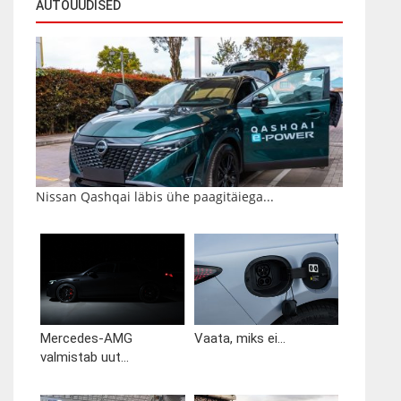
AUTOUUDISED
Nissan Qashqai läbis ühe paagitäiega...
Mercedes-AMG
Vaata, miks ei...
valmistab uut...