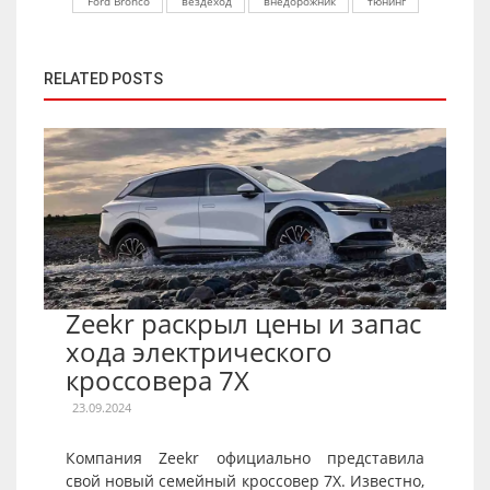
Ford Bronco
вездеход
внедорожник
тюнинг
RELATED POSTS
Zeekr раскрыл цены и запас
хода электрического
кроссовера 7X
23.09.2024
Компания Zeekr официально представила
свой новый семейный кроссовер 7X. Известно,