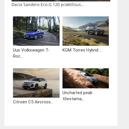
Dacia Sandero Eco-G 120 praktilisus...
Uus Volkswagen T-
KGM Torres Hybrid:...
Roc...
Uncharted peab
tõestama,...
Citroën C5 Aircross...