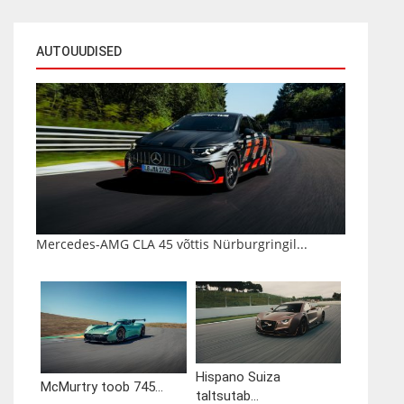
AUTOUUDISED
Mercedes-AMG CLA 45 võttis Nürburgringil...
Hispano Suiza
McMurtry toob 745...
taltsutab...