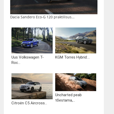
Dacia Sandero Eco-G 120 praktilisus...
Uus Volkswagen T-
KGM Torres Hybrid:...
Roc...
Uncharted peab
tõestama,...
Citroën C5 Aircross...