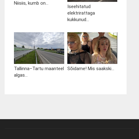
Niisiis, kumb on...
Iseehitatud
elektrirattaga
kukkunud...
Tallinna–Tartu maanteel
Sõidame! Mis saakski...
algas...