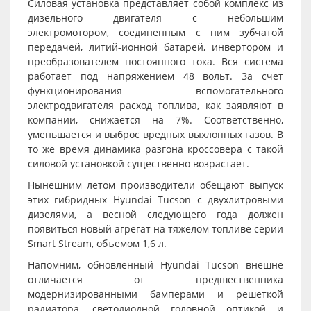
Силовая установка представляет собой комплекс из
дизельного двигателя с небольшим
электромотором, соединенным с ним зубчатой
передачей, литий-ионной батарей, инвертором и
преобразователем постоянного тока. Вся система
работает под напряжением 48 вольт. За счет
функционирования вспомогательного
электродвигателя расход топлива, как заявляют в
компании, снижается на 7%. Соответственно,
уменьшается и выброс вредных выхлопных газов. В
то же время динамика разгона кроссовера с такой
силовой установкой существенно возрастает.
Нынешним летом производители обещают выпуск
этих гибридных Hyundai Tucson с двухлитровыми
дизелями, а весной следующего года должен
появиться новый агрегат на тяжелом топливе серии
Smart Stream, объемом 1,6 л.
Напомним, обновленный Hyundai Tucson внешне
отличается от предшественника
модернизированными бамперами и решеткой
радиатора, светодиодной головной оптикой и