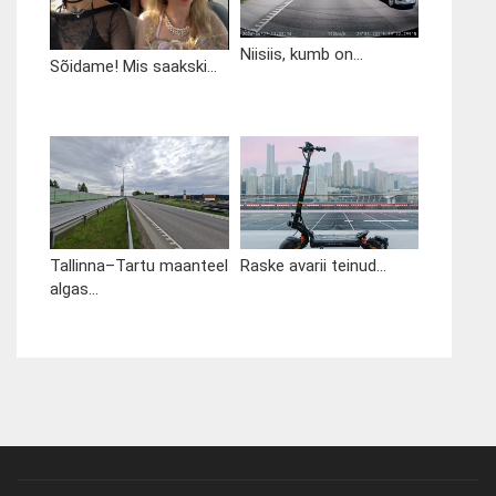
Niisiis, kumb on...
Sõidame! Mis saakski...
Tallinna–Tartu maanteel
Raske avarii teinud...
algas...