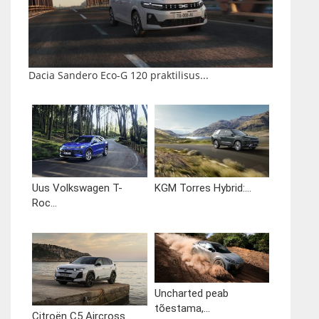
Dacia Sandero Eco-G 120 praktilisus...
Uus Volkswagen T-
KGM Torres Hybrid:...
Roc...
Uncharted peab
tõestama,...
Citroën C5 Aircross...