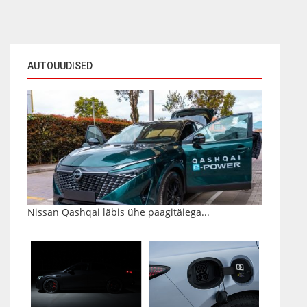
AUTOUUDISED
Nissan Qashqai läbis ühe paagitäiega...