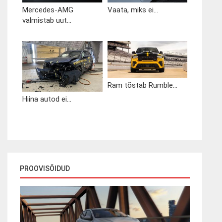
Mercedes-AMG
Vaata, miks ei...
valmistab uut...
Ram tõstab Rumble...
Hiina autod ei...
PROOVISÕIDUD