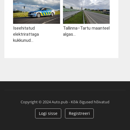
Iseehitatud
Tallinna–Tartu maanteel
elektrirattaga
algas...
kukkunud...
Copyright © 2024 Auto.pub - Kõik õigused hõivatud
Logi sisse
Registreeri