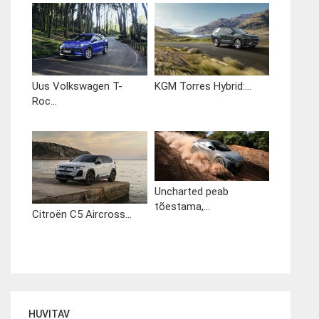
Uus Volkswagen T-
KGM Torres Hybrid:...
Roc...
Uncharted peab
tõestama,...
Citroën C5 Aircross...
HUVITAV