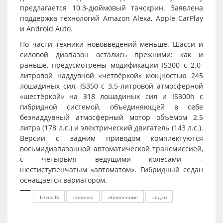
предлагается 10.3-дюймовый тачскрин. Заявлена
поддержка технологий Amazon Alexa, Apple CarPlay
и Android Auto.
По части техники нововведений меньше. Шасси и
силовой диапазон остались прежними: как и
раньше, предусмотрены модификации IS300 с 2.0-
литровой наддувной «четвёркой» мощностью 245
лошадиных сил, IS350 с 3.5-литровой атмосферной
«шестёркой» на 318 лошадиных сил и IS300h с
гибридной системой, объединяющей в себе
безнаддувный атмосферный мотор объёмом 2.5
литра (178 л.с.) и электрический двигатель (143 л.с.).
Версии с задним приводом комплектуются
восьмидиапазонной автоматической трансмиссией,
с четырьмя ведущими колёсами –
шестиступенчатым «автоматом». Гибридный седан
оснащается вариатором.
Lexus IS
новинка
обновление
седан