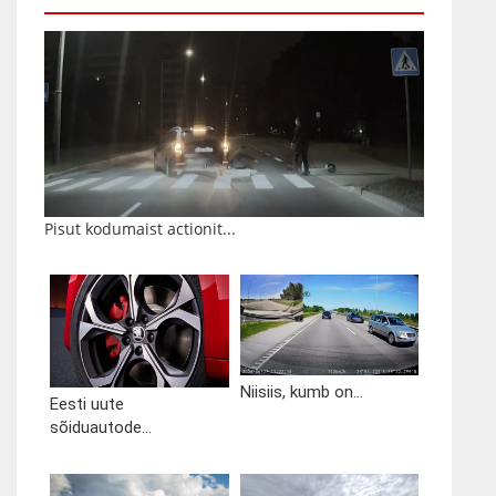
Pisut kodumaist actionit...
Niisiis, kumb on...
Eesti uute
sõiduautode...