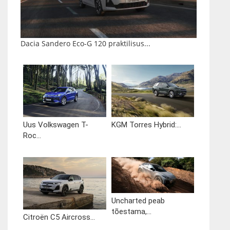
Dacia Sandero Eco-G 120 praktilisus...
Uus Volkswagen T-
KGM Torres Hybrid:...
Roc...
Uncharted peab
tõestama,...
Citroën C5 Aircross...