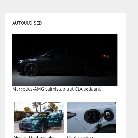
AUTOUUDISED
Mercedes-AMG valmistab uut CLA sedaani...
Nissan Qashqai läbis...
Vaata, miks ei...