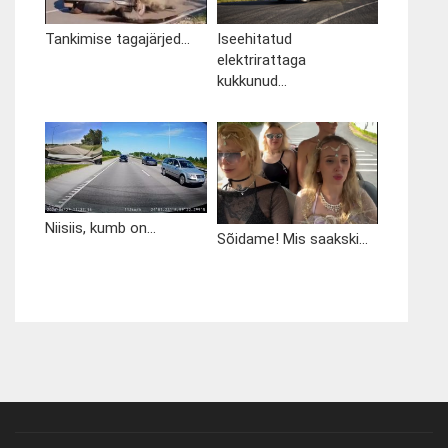
Tankimise tagajärjed...
Iseehitatud
elektrirattaga
kukkunud...
Niisiis, kumb on...
Sõidame! Mis saakski...