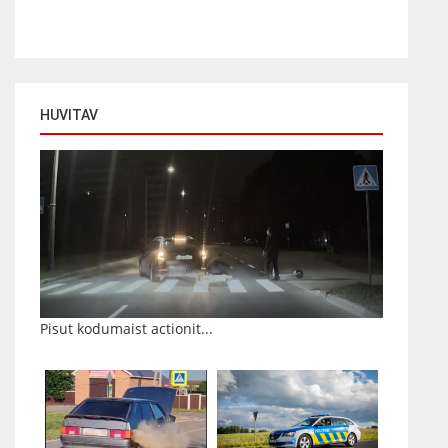
HUVITAV
Pisut kodumaist actionit...