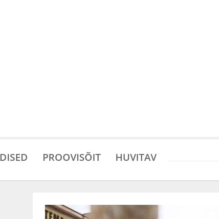
DISED
PROOVISÕIT
HUVITAV