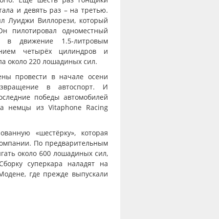
ала и девять раз – на третью.
был Луиджи Виллорези, который
 Он пилотировал одноместный
й в движение 1.5-литровым
ением четырёх цилиндров и
а около 220 лошадиных сил.
ены провести в начале осени
озвращение в автоспорт. И
оследние победы автомобилей
да немцы из Vitaphone Racing
ованную «шестёрку», которая
компании. По предварительным
гать около 600 лошадиных сил,
Сборку суперкара наладят на
 Модене, где прежде выпускали