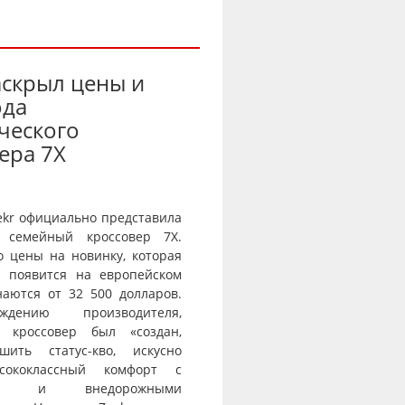
аскрыл цены и
ода
ческого
ера 7X
ekr официально представила
 семейный кроссовер 7X.
о цены на новинку, которая
и появится на европейском
наются от 32 500 долларов.
дению производителя,
й кроссовер был «создан,
шить статус-кво, искусно
сококлассный комфорт с
тью и внедорожными