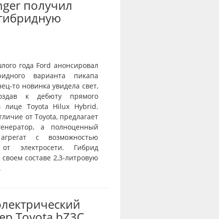
nger получил
-гибридную
лого года Ford анонсировал
ридного варианта пикапа
нец-то новинка увидела свет,
оздав к дебюту прямого
 лице Toyota Hilux Hybrid.
отличие от Toyota, предлагает
генератор, а полноценный
агрегат с возможностью
 от электросети. Гибрид
 своем составе 2,3-литровую
.
электрический
ер Toyota bZ3C