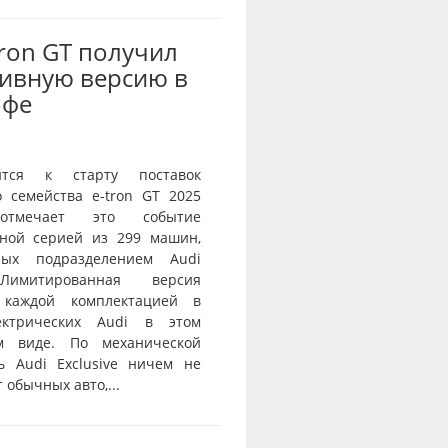
Tron GT получил
ивную версию в
офе
ится к старту поставок
о семейства e-tron GT 2025
тмечает это событие
ной серией из 299 машин,
нных подразделением Audi
 Лимитированная версия
 каждой комплектацией в
ектрических Audi в этом
ом виде. По механической
ь Audi Exclusive ничем не
 обычных авто,...