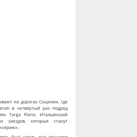
вают на дорогах Сицилии, где
serati в четвёртый раз подряд
х Targa Florio. Итальянский
х заездов, которые станут
«серию».
lorio. Ещё шесть раз гонщики