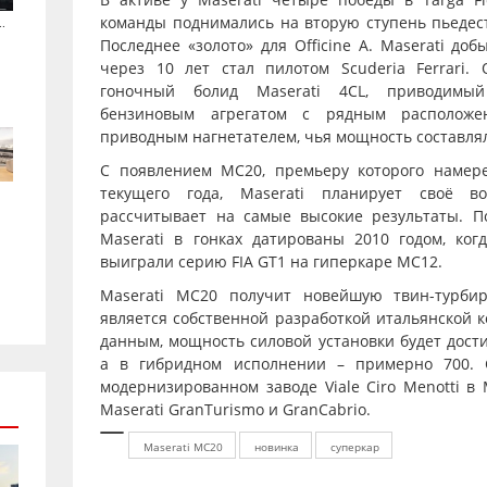
.
команды поднимались на вторую ступень пьедест
Последнее «золото» для Officine A. Maserati до
через 10 лет стал пилотом Scuderia Ferrari.
гоночный болид Maserati 4CL, приводимы
бензиновым агрегатом с рядным располож
приводным нагнетателем, чья мощность составлял
С появлением MC20, премьеру которого намер
текущего года, Maserati планирует своё в
рассчитывает на самые высокие результаты. П
Maserati в гонках датированы 2010 годом, ког
выиграли серию FIA GT1 на гиперкаре MC12.
Maserati MC20 получит новейшую твин-турбир
является собственной разработкой итальянской 
данным, мощность силовой установки будет дости
а в гибридном исполнении – примерно 700. 
модернизированном заводе Viale Ciro Menotti в
Maserati GranTurismo и GranCabrio.
Maserati MC20
новинка
суперкар