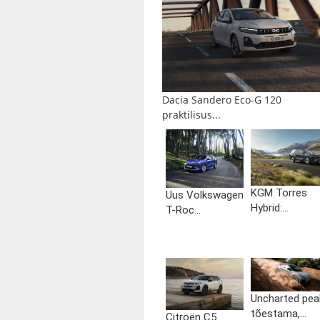
Dacia Sandero Eco-G 120
praktilisus...
KGM Torres
Uus Volkswagen
Hybrid:...
T-Roc...
Uncharted pea
tõestama,...
Citroën C5