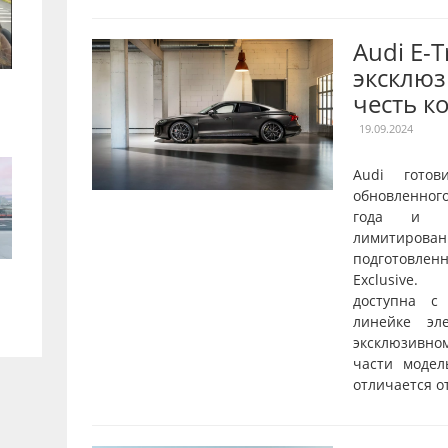
Audi E-
эксклюз
честь к
19.09.2024
Audi готов
обновленног
года и о
лимитирован
подготовле
Exclusive.
доступна с
линейке эл
эксклюзивн
части модел
отличается от