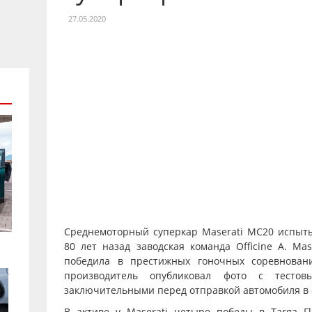
27.05.2020
Среднемоторный суперкар Maserati MC20 испыты
80 лет назад заводская команда Officine A. Ma
победила в престижных гоночных соревнования
производитель опубликовал фото с тестовы
заключительными перед отправкой автомобиля в 
В активе у Maserati четыре победы в Targa F