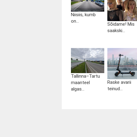
Niisiis, kumb
on...
Sõidame! Mis
saakski...
Tallinna–Tartu
Raske avarii
maanteel
teinud...
algas...