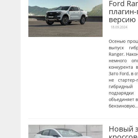
Ford Ra
плагин
версию
18.09.2024
Осенью прош
выпуск гиб
Ranger. Нако
немного оп
конкурента в
Зато Ford, в 
не стартер-
гибридный 
подзарядки
объединяет в
бензиновую..
Новый 
кроссов