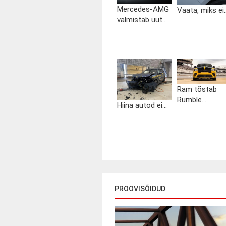
Mercedes-AMG
Vaata, miks ei..
valmistab uut...
Ram tõstab
Rumble...
Hiina autod ei...
PROOVISÕIDUD