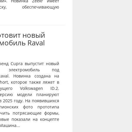
ми». Новинка Zeekr имеет
веску, обеспечивающую
отовит новый
мобиль Raval
ренд Cupra выпустит новый
й электромобиль под
aval. Новинка создана на
ort, которое также ляжет в
ущего Volkswagen ID.2.
ерсию модели планируют
в 2025 году. На появившихся
пионских фото прототипа
ичить потрясающие формы,
рвые показали на концепте
 Машина...