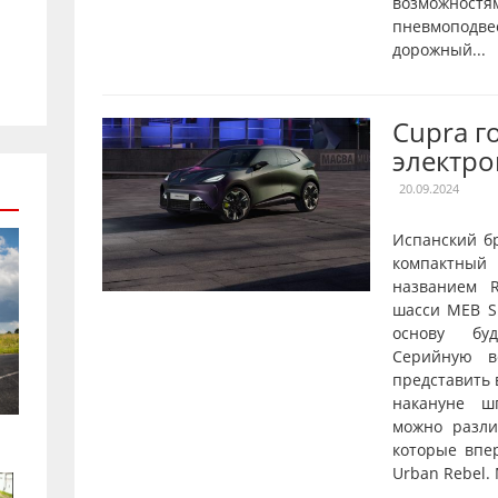
возможностя
пневмопод
дорожный...
Cupra г
электро
20.09.2024
Испанский б
компактны
названием R
шасси MEB Sh
основу буд
Серийную в
представить 
накануне ш
можно разл
которые впе
Urban Rebel.