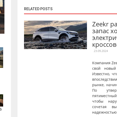
RELATED POSTS
Zeekr р
запас х
электри
кроссов
23.09.2024
Компания Ze
свой новый
Известно, чт
впоследстви
рынке, начи
По утверж
пятиместны
чтобы нару
сочетая вы
b
надежнос