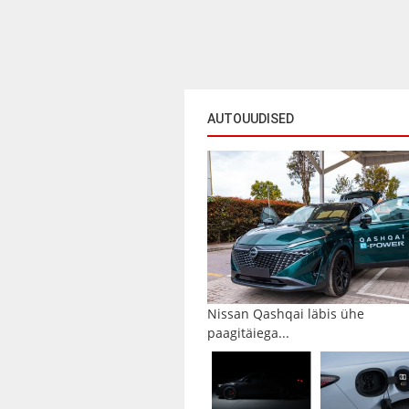
AUTOUUDISED
Nissan Qashqai läbis ühe
paagitäiega...