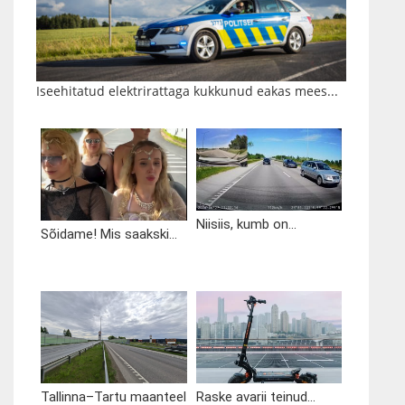
Iseehitatud elektrirattaga kukkunud eakas mees...
Niisiis, kumb on...
Sõidame! Mis saakski...
Tallinna–Tartu maanteel
Raske avarii teinud...