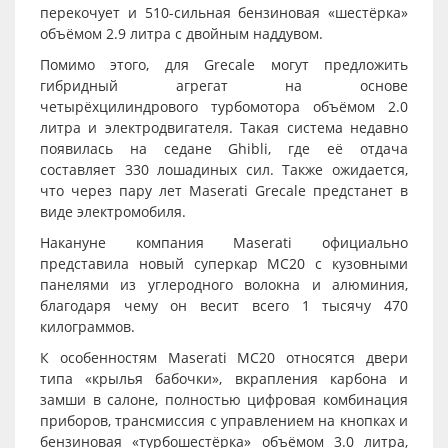
перекочует и 510-сильная бензиновая «шестёрка»
объёмом 2.9 литра с двойным наддувом.
Помимо этого, для Grecale могут предложить
гибридный агрегат на основе
четырёхцилиндрового турбомотора объёмом 2.0
литра и электродвигателя. Такая система недавно
появилась на седане Ghibli, где её отдача
составляет 330 лошадиных сил. Также ожидается,
что через пару лет Maserati Grecale предстанет в
виде электромобиля.
Накануне компания Maserati официально
представила новый суперкар MC20 с кузовными
панелями из углеродного волокна и алюминия,
благодаря чему он весит всего 1 тысячу 470
килограммов.
К особенностям Maserati MC20 относятся двери
типа «крылья бабочки», вкрапления карбона и
замши в салоне, полностью цифровая комбинация
приборов, трансмиссия с управлением на кнопках и
бензиновая «турбошестёрка» объёмом 3.0 литра,