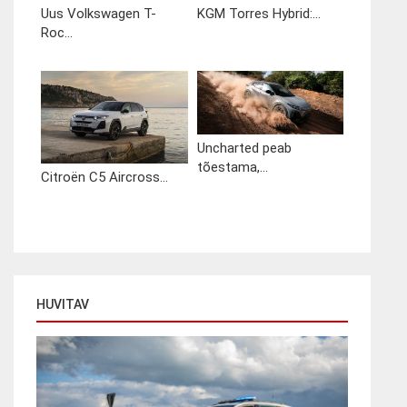
Uus Volkswagen T-
KGM Torres Hybrid:...
Roc...
Uncharted peab
tõestama,...
Citroën C5 Aircross...
HUVITAV