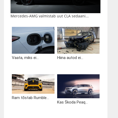
Mercedes-AMG valmistab uut CLA sedaani...
Vaata, miks ei...
Hiina autod ei...
Ram tõstab Rumble...
Kas Škoda Peaq...