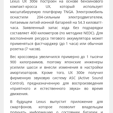
Lexus UX 300e построен на основе бензинового
компакт-кросса UX, который использует
масштабируемую платформу TNGA. Электромобиль
оснастили 204-сильным электродвигателем,
питаемым литий-ионной батареей на 54.3 киловатт-
часа. Заявленный запас хода без подзарядки
составляет 400 километров (по методике NEDC). Для
восполнения ресурса тягового аккумулятора может
применяться фастчарджер (до 1 часа) или обычная
розетка (7 часов).
Вес кроссовера увеличился примерно до 1 тысячи
900 килограммов, поэтому японские инженеры
усилили шасси и внесли изменения в настройки
амортизаторов. Кроме того, UX 300e получил
фирменную звуковую систему ASC (Active Sound
Control), предназначенную для воспроизведения
«приятного и естественного звука» во время
движения.
В будущем Lexus выпустит приложение для
смартфонов, которое позволит владельцам
получать информацию о состоянии батареи и