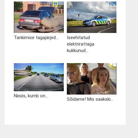
Tankimise tagajärjed...
Iseehitatud
elektrirattaga
kukkunud...
Niisiis, kumb on...
Sõidame! Mis saakski...