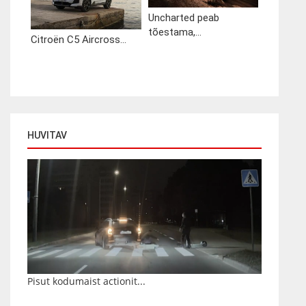
Uncharted peab
tõestama,...
Citroën C5 Aircross...
HUVITAV
Pisut kodumaist actionit...