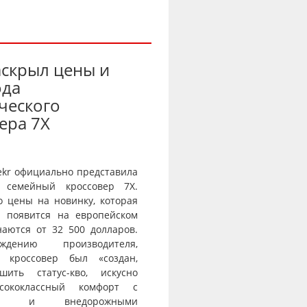
аскрыл цены и
ода
ческого
ера 7X
ekr официально представила
 семейный кроссовер 7X.
о цены на новинку, которая
и появится на европейском
наются от 32 500 долларов.
дению производителя,
й кроссовер был «создан,
шить статус-кво, искусно
сококлассный комфорт с
тью и внедорожными