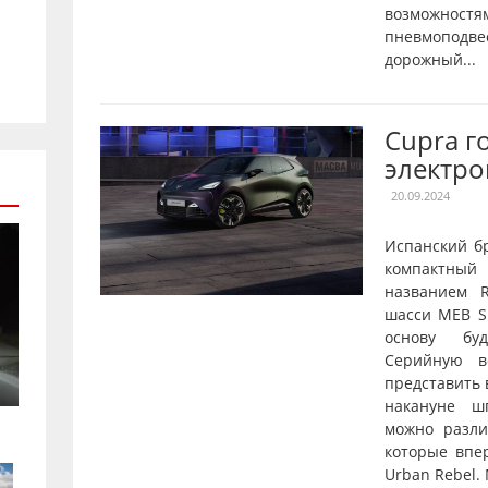
возможностя
пневмопод
дорожный...
Cupra г
электро
20.09.2024
Испанский б
компактны
названием R
шасси MEB Sh
основу буд
Серийную в
представить 
накануне ш
можно разл
которые впе
Urban Rebel.