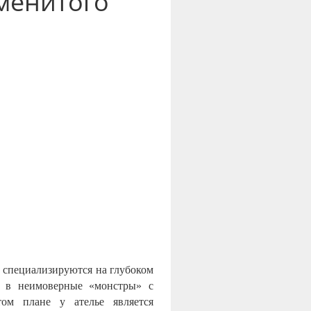
менитого
а специализируются на глубоком
х в неимоверные «монстры» с
том плане у ателье является