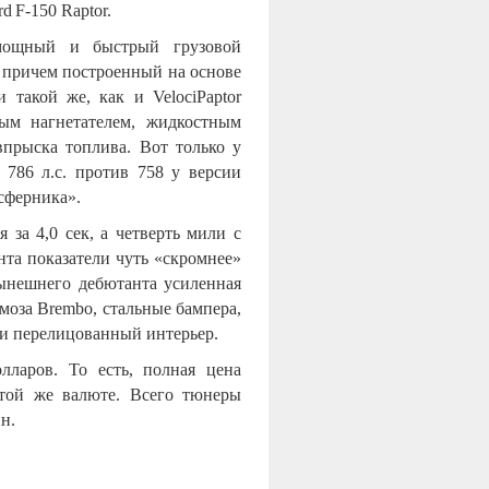
rd
F
-150
Raptor
.
мощный и быстрый грузовой
 причем построенный на основе
ти такой же, как и
VelociPaptor
ым нагнетателем, жидкостным
прыска топлива. Вот только у
 786 л.с. против 758 у версии
осферника».
я за 4,0 сек, а четверть мили с
ента показатели чуть «скромнее»
 нынешнего дебютанта усиленная
моза Brembo, стальные бампера,
и перелицованный интерьер.
лларов. То есть, полная цена
 той же валюте. Всего тюнеры
н.