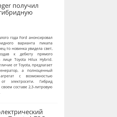
nger получил
-гибридную
лого года Ford анонсировал
ридного варианта пикапа
нец-то новинка увидела свет,
оздав к дебюту прямого
 лице Toyota Hilux Hybrid.
отличие от Toyota, предлагает
генератор, а полноценный
агрегат с возможностью
 от электросети. Гибрид
 своем составе 2,3-литровую
.
электрический