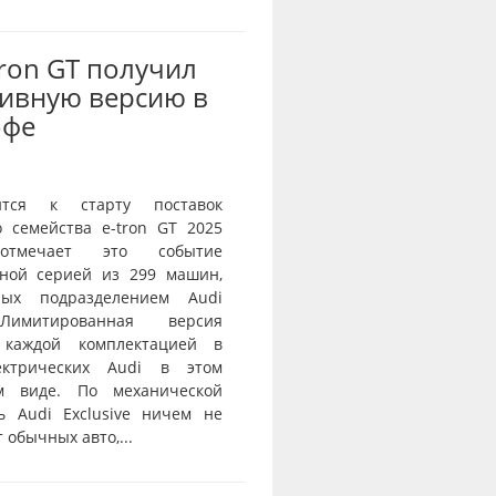
Tron GT получил
ивную версию в
офе
ится к старту поставок
о семейства e-tron GT 2025
тмечает это событие
ной серией из 299 машин,
нных подразделением Audi
 Лимитированная версия
 каждой комплектацией в
ектрических Audi в этом
ом виде. По механической
ь Audi Exclusive ничем не
 обычных авто,...