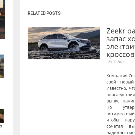
RELATED POSTS
Zeekr р
запас х
электри
кроссов
23.09.2024
Компания Ze
свой новый
Известно, чт
впоследстви
рынке, начи
По утверж
пятиместны
чтобы нару
сочетая вы
b
надежнос