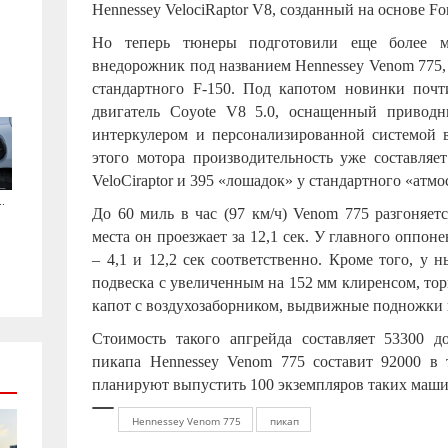
Hennessey VelociRaptor V8, созданный на основе
Fo
Но теперь тюнеры подготовили еще более 
внедорожник под названием Hennessey Venom 775,
стандартного
F
-150. Под капотом новинки поч
двигатель Coyote V8 5.0, оснащенный приводн
интеркулером и персонализированной системой в
этого мотора производительность уже составляет
VeloCiraptor и 395 «лошадок» у стандартного «атм
.
До 60 миль в час (97 км/ч)
Venom
775 разгоняетс
места он проезжает за 12,1 сек. У главного оппон
– 4,1 и 12,2 сек соответственно. Кроме того, у
подвеска с увеличенным на 152 мм клиренсом, тор
капот с воздухозаборником, выдвижные подножки 
Стоимость такого апгрейда составляет 53300 до
пикапа Hennessey Venom 775 составит 92000 в
планируют выпустить 100 экземпляров таких маши
Hennessey Venom 775
пикап