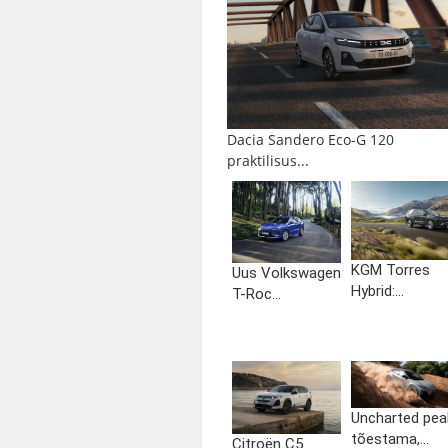
Dacia Sandero Eco-G 120
praktilisus...
KGM Torres
Uus Volkswagen
Hybrid:...
T-Roc...
Uncharted pea
tõestama,...
Citroën C5