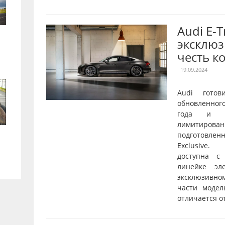
Audi E-
эксклюз
честь к
19.09.2024
Audi готов
обновленног
года и о
лимитирован
подготовле
Exclusive.
доступна с
линейке эл
эксклюзивн
части модел
отличается от