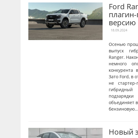
Ford Ra
плагин
версию
18.09.2024
Осенью прош
выпуск гиб
Ranger. Нако
немного оп
конкурента в
Зато Ford, в 
не стартер-
гибридный 
подзарядки
объединяет в
бензиновую..
Новый 