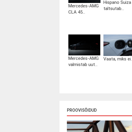
Hispano Suiza
Mercedes-AMG
taltsutab...
CLA 45...
Mercedes-AMG
Vaata, miks ei..
valmistab uut...
PROOVISÕIDUD