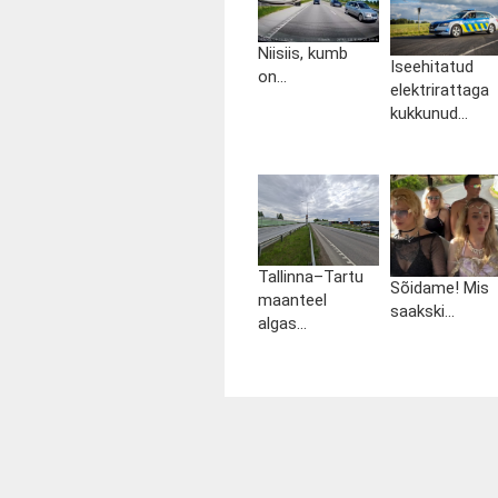
Niisiis, kumb
Iseehitatud
on...
elektrirattaga
kukkunud...
Tallinna–Tartu
Sõidame! Mis
maanteel
saakski...
algas...