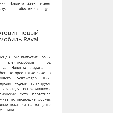
ми». Новинка Zeekr имеет
веску, обеспечивающую
отовит новый
мобиль Raval
ренд Cupra выпустит новый
й электромобиль под
aval. Новинка создана на
ort, которое также ляжет в
ущего Volkswagen ID.2.
ерсию модели планируют
в 2025 году. На появившихся
пионских фото прототипа
ичить потрясающие формы,
рвые показали на концепте
 Машина...