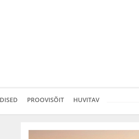
DISED
PROOVISÕIT
HUVITAV