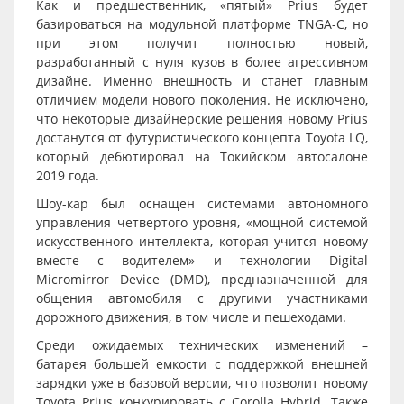
Как и предшественник, «пятый» Prius будет
базироваться на модульной платформе TNGA-C, но
при этом получит полностью новый,
разработанный с нуля кузов в более агрессивном
дизайне. Именно внешность и станет главным
отличием модели нового поколения. Не исключено,
что некоторые дизайнерские решения новому Prius
достанутся от футуристического концепта Toyota LQ,
который дебютировал на Токийском автосалоне
2019 года.
Шоу-кар был оснащен системами автономного
управления четвертого уровня, «мощной системой
искусственного интеллекта, которая учится новому
вместе с водителем» и технологии Digital
Micromirror Device (DMD), предназначенной для
общения автомобиля с другими участниками
дорожного движения, в том числе и пешеходами.
Среди ожидаемых технических изменений –
батарея большей емкости с поддержкой внешней
зарядки уже в базовой версии, что позволит новому
Toyota Prius конкурировать с Corolla Hybrid. Также