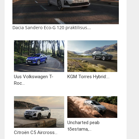
Dacia Sandero Eco-G 120 praktilisus...
Uus Volkswagen T-
KGM Torres Hybrid:...
Roc...
Uncharted peab
tõestama,...
Citroën C5 Aircross...