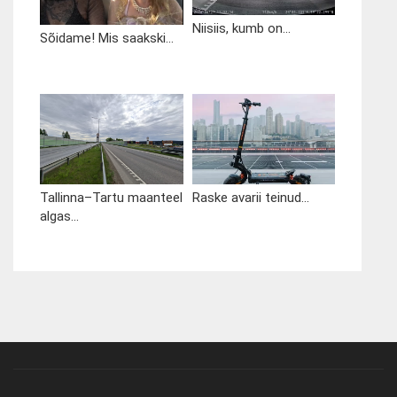
Niisiis, kumb on...
Sõidame! Mis saakski...
Tallinna–Tartu maanteel
Raske avarii teinud...
algas...