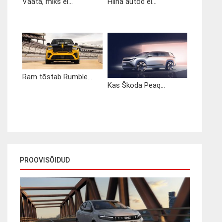
Vaata, miks ei...
Hiina autod ei...
Ram tõstab Rumble...
Kas Škoda Peaq...
PROOVISÕIDUD