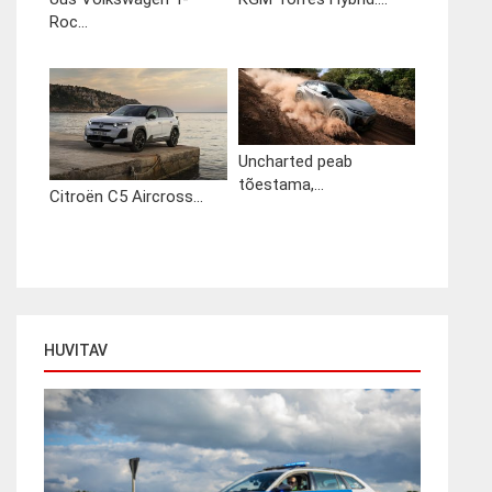
Roc...
Uncharted peab
tõestama,...
Citroën C5 Aircross...
HUVITAV