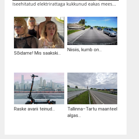
Iseehitatud elektrirattaga kukkunud eakas mees...
Niisiis, kumb on...
Sõidame! Mis saakski...
Raske avarii teinud...
Tallinna–Tartu maanteel
algas...