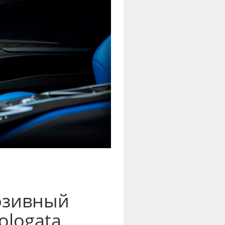
юзивный
ologata