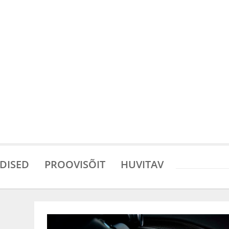
DISED
PROOVISÕIT
HUVITAV