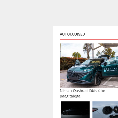
AUTOUUDISED
Nissan Qashqai läbis ühe
paagitäiega...