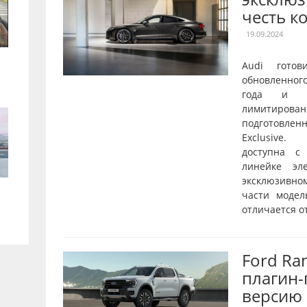
честь к
19.09.2024
Audi готов
обновленног
года и о
лимитирован
подготовле
Exclusive.
доступна с
линейке эл
эксклюзивн
части модел
отличается от
Ford Ra
плагин
версию