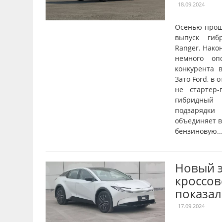
18.09.2024
Осенью прош
выпуск гиб
Ranger. Нако
немного оп
конкурента в
Зато Ford, в 
не стартер-
гибридный 
подзарядки
объединяет в
бензиновую..
Новый 
кроссов
показал
17.09.2024