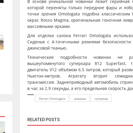
В основе уникальной новинки лежит серийная мо
.
которой переняты только передние фары и лобов
точки зрения Omologata подобна классическим F
окрас Rosso Magma, оригинальная гоночная ливр
массивными арками.
Для отделки салона Ferrari Omologata использ
Сиденья с 4-точечными ремнями безопасности
джинсовой тканью.
Технические подробности новинки не ра
вышеупомянутого суперкара 812 Superfast,
двигатель V12 объёмом 6.5 литров, который разв
Ньютон-метров. Агрегату вторит семидиа
трансмиссия. Заднеприводный автомобиль спринт
в час за 2.9 секунды, а его предельная скорость д
Ferrari Omologata
новинка
суперкар
RELATED POSTS