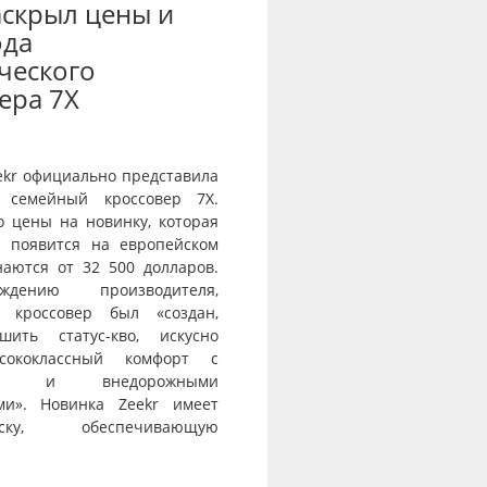
аскрыл цены и
ода
ческого
ера 7X
ekr официально представила
 семейный кроссовер 7X.
о цены на новинку, которая
и появится на европейском
наются от 32 500 долларов.
дению производителя,
й кроссовер был «создан,
шить статус-кво, искусно
сококлассный комфорт с
тью и внедорожными
ми». Новинка Zeekr имеет
веску, обеспечивающую