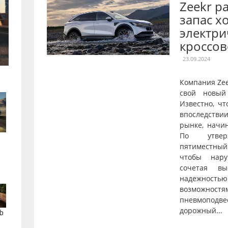
Zeekr р
запас х
электри
кроссов
23.09.2024
Компания Ze
свой новый
Известно, чт
впоследстви
рынке, начи
По утверж
пятиместны
чтобы нару
сочетая вы
надежнос
возможностя
пневмопод
дорожный...
b