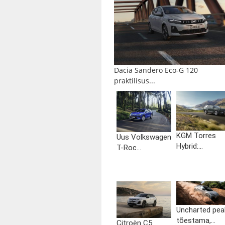
Dacia Sandero Eco-G 120
praktilisus...
KGM Torres
Uus Volkswagen
Hybrid:...
T-Roc...
Uncharted pea
tõestama,...
Citroën C5