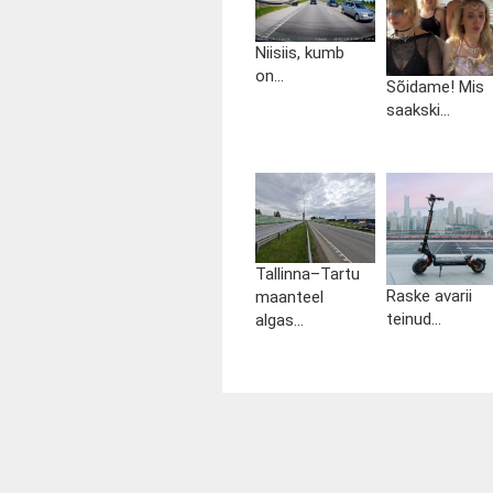
Niisiis, kumb
on...
Sõidame! Mis
saakski...
Tallinna–Tartu
Raske avarii
maanteel
teinud...
algas...