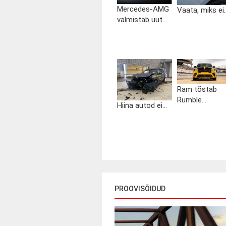
Mercedes-AMG
Vaata, miks ei..
valmistab uut...
Ram tõstab
Rumble...
Hiina autod ei...
PROOVISÕIDUD