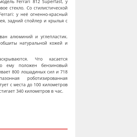
дель Ferrari 812 Superfast, у
ое стекло. Со стилистической
errari: у неё огненно-красный
ея, задний спойлер и крылья с
ован алюминий и углепластик.
 обшиты натуральной кожей и
скрываются. Что касается
 то ему положен бензиновый
ивает 800 лошадиных сил и 718
пазонная роботизированная
ует с места до 100 километров
остигает 340 километров в час.