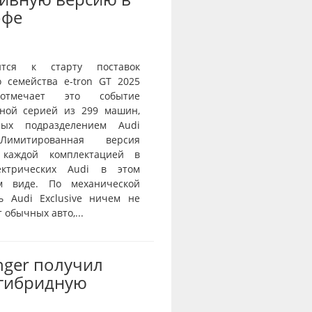
офе
ится к старту поставок
о семейства e-tron GT 2025
тмечает это событие
ной серией из 299 машин,
нных подразделением Audi
 Лимитированная версия
 каждой комплектацией в
ектрических Audi в этом
ом виде. По механической
ь Audi Exclusive ничем не
 обычных авто,...
nger получил
-гибридную