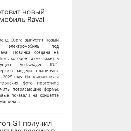
отовит новый
мобиль Raval
ренд Cupra выпустит новый
й электромобиль под
aval. Новинка создана на
ort, которое также ляжет в
ущего Volkswagen ID.2.
ерсию модели планируют
в 2025 году. На появившихся
пионских фото прототипа
ичить потрясающие формы,
рвые показали на концепте
 Машина...
Tron GT получил
ивную версию в