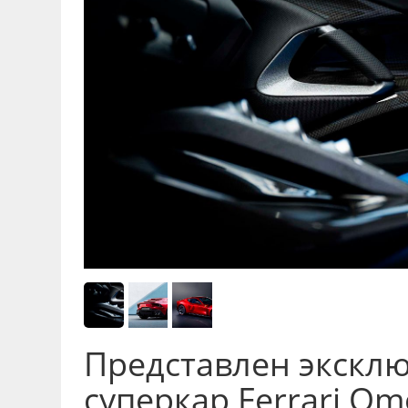
Представлен экскл
суперкар Ferrari Om