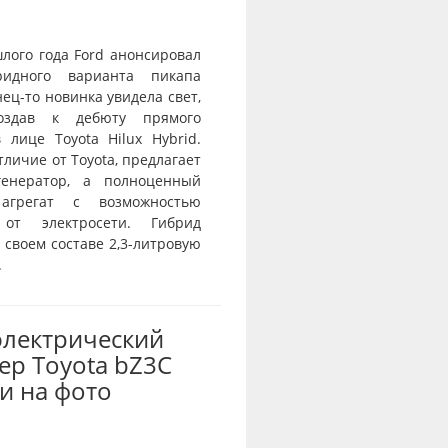
лого года Ford анонсировал
ридного варианта пикапа
нец-то новинка увидела свет,
оздав к дебюту прямого
 лице Toyota Hilux Hybrid.
отличие от Toyota, предлагает
генератор, а полноценный
агрегат с возможностью
 от электросети. Гибрид
 своем составе 2,3-литровую
.
электрический
ер Toyota bZ3C
и на фото