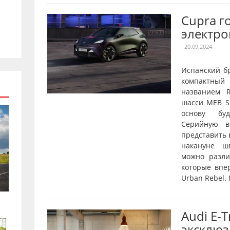
Cupra г
электро
20.09.2024
Испанский б
компактны
названием R
шасси MEB Sh
основу буд
Серийную в
представить 
накануне ш
можно разл
которые впе
Urban Rebel.
Audi E-
эксклюз