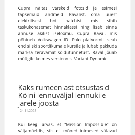
Cupra näitas värskeid fotosid ja esimesi
täpsemaid andmeid Ravalist, oma uuest
elektrilisest hot hatchist, mis sihib
taskukohasemat hinnaklassi ning lisab sinna
annuse äkilist iseloomu. Cupra Raval, mis
põhineb Volkswagen ID. Polo platvormil, seab
end siiski sportlikumale kursile ja lubab pakkuda
märksa teravamat sõidutunnetust. Raval jõuab
müügile kolmes versioonis. Variant Dynamic...
Kaks rumeenlast otsustasid
Kölni lennuväljal lennukile
järele joosta
24.11.2025
Kui keegi arvas, et “Mission Impossible” on
väljamõeldis, siis ei, mõned inimesed võtavad