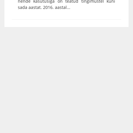
nende kasutusiga on teatud tingimustel kuni
sada aastat. 2016. aastal...