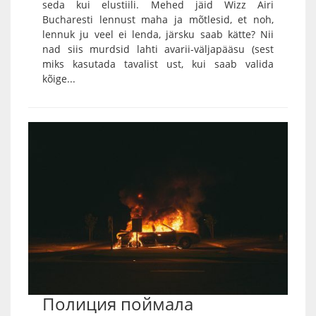
seda kui elustiili. Mehed jäid Wizz Airi
Bucharesti lennust maha ja mõtlesid, et noh,
lennuk ju veel ei lenda, järsku saab kätte? Nii
nad siis murdsid lahti avarii-väljapääsu (sest
miks kasutada tavalist ust, kui saab valida
kõige...
Полиция поймала