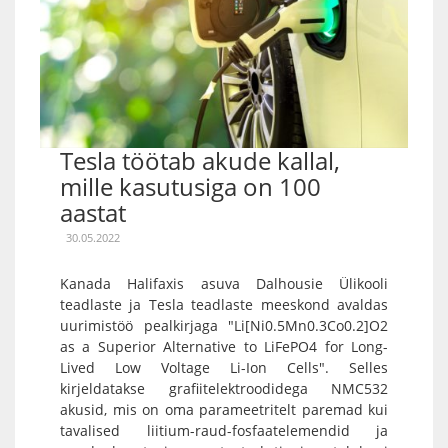
Tesla töötab akude kallal,
mille kasutusiga on 100
aastat
30.05.2022
Kanada Halifaxis asuva Dalhousie Ülikooli
teadlaste ja Tesla teadlaste meeskond avaldas
uurimistöö pealkirjaga "Li[Ni0.5Mn0.3Co0.2]O2
as a Superior Alternative to LiFePO4 for Long-
Lived Low Voltage Li-Ion Cells". Selles
kirjeldatakse grafiitelektroodidega NMC532
akusid, mis on oma parameetritelt paremad kui
tavalised liitium-raud-fosfaatelemendid ja