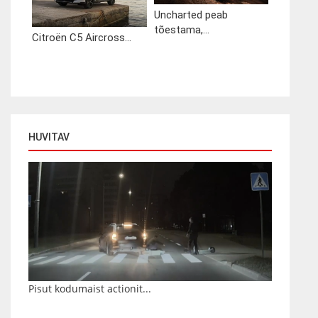
Uncharted peab
tõestama,...
Citroën C5 Aircross...
HUVITAV
Pisut kodumaist actionit...