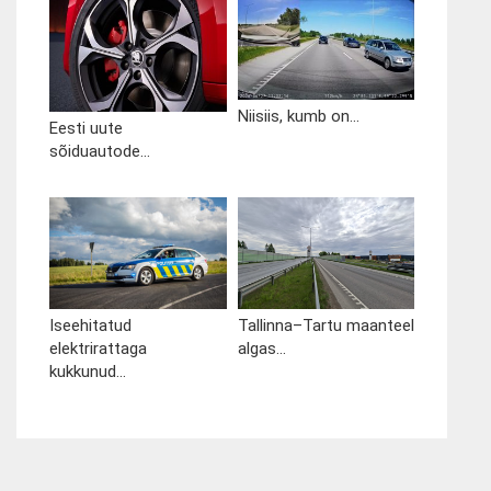
Niisiis, kumb on...
Eesti uute
sõiduautode...
Iseehitatud
Tallinna–Tartu maanteel
elektrirattaga
algas...
kukkunud...