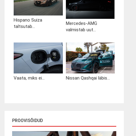
Hispano Suiza
Mercedes-AMG
taltsutab...
valmistab uut...
Vaata, miks ei...
Nissan Qashqai läbis...
PROOVISÕIDUD