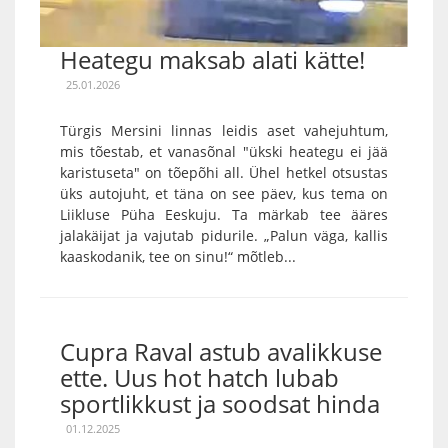
Heategu maksab alati kätte!
25.01.2026
Türgis Mersini linnas leidis aset vahejuhtum,
mis tõestab, et vanasõnal "ükski heategu ei jää
karistuseta" on tõepõhi all. Ühel hetkel otsustas
üks autojuht, et täna on see päev, kus tema on
Liikluse Püha Eeskuju. Ta märkab tee ääres
jalakäijat ja vajutab pidurile. „Palun väga, kallis
kaaskodanik, tee on sinu!“ mõtleb...
Cupra Raval astub avalikkuse
ette. Uus hot hatch lubab
sportlikkust ja soodsat hinda
01.12.2025