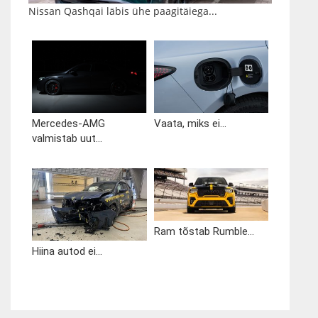
Nissan Qashqai läbis ühe paagitäiega...
Mercedes-AMG
Vaata, miks ei...
valmistab uut...
Ram tõstab Rumble...
Hiina autod ei...