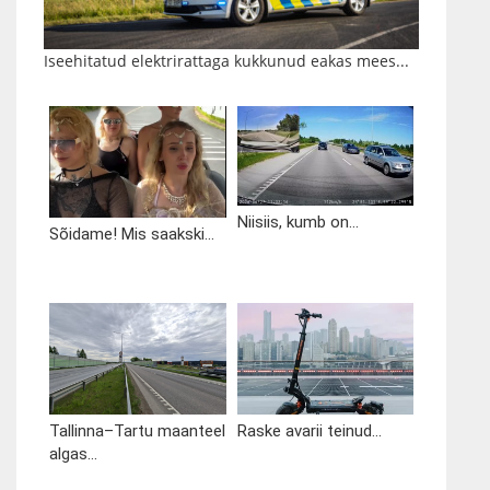
Iseehitatud elektrirattaga kukkunud eakas mees...
Niisiis, kumb on...
Sõidame! Mis saakski...
Tallinna–Tartu maanteel
Raske avarii teinud...
algas...