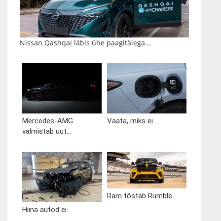
Nissan Qashqai läbis ühe paagitäiega...
Mercedes-AMG
Vaata, miks ei...
valmistab uut...
Ram tõstab Rumble...
Hiina autod ei...