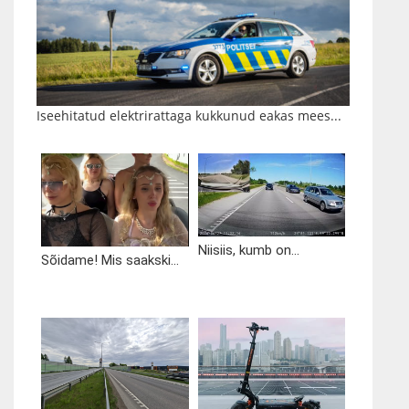
Iseehitatud elektrirattaga kukkunud eakas mees...
Niisiis, kumb on...
Sõidame! Mis saakski...