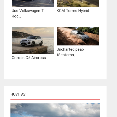
Uus Volkswagen T-
KGM Torres Hybrid:...
Roc...
Uncharted peab
tõestama,...
Citroën C5 Aircross...
HUVITAV