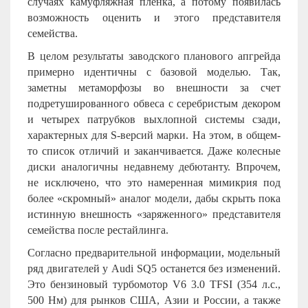
случаях камуфляжная пленка, а потому появилась
возможность оценить и этого представителя
семейства.
В целом результаты заводского планового апгрейда
примерно идентичны с базовой моделью. Так,
заметны метаморфозы во внешности за счет
подретушированного обвеса с серебристым декором
и четырех патрубков выхлопной системы сзади,
характерных для
S
-версий марки. На этом, в общем-
то список отличий и заканчивается. Даже колесные
диски аналогичны недавнему дебютанту. Впрочем,
не исключено, что это намеренная мимикрия под
более «скромный» аналог модели, дабы скрыть пока
истинную внешность «заряженного» представителя
семейства после рестайлинга.
Согласно предварительной информации, модельный
ряд двигателей у Audi SQ5 останется без изменений.
Это бензиновый турбомотор V6 3.0 TFSI (354 л.с.,
500 Нм) для рынков США, Азии и России, а также