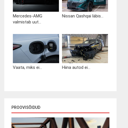
Mercedes-AMG
Nissan Qashqai läbis...
valmistab uut...
Vaata, miks ei...
Hiina autod ei...
PROOVISÕIDUD