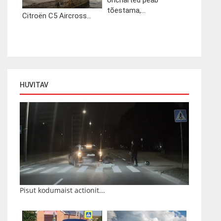
Uncharted peab
tõestama,...
Citroën C5 Aircross...
HUVITAV
Pisut kodumaist actionit...