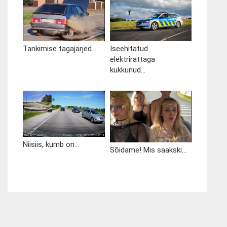
Tankimise tagajärjed...
Iseehitatud
elektrirattaga
kukkunud...
Niisiis, kumb on...
Sõidame! Mis saakski...