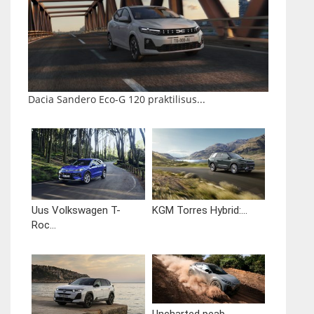
Dacia Sandero Eco-G 120 praktilisus...
Uus Volkswagen T-
KGM Torres Hybrid:...
Roc...