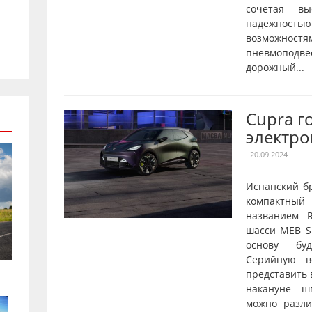
сочетая вы
надежнос
возможностя
пневмопод
дорожный...
Cupra г
электро
20.09.2024
Испанский б
компактны
названием R
шасси MEB Sh
основу буд
Серийную в
представить 
накануне ш
можно разл