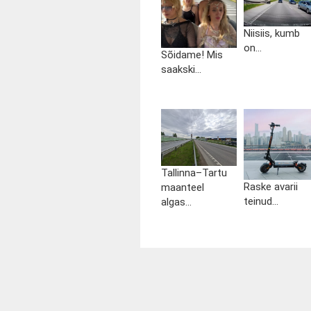
Niisiis, kumb
on...
Sõidame! Mis
saakski...
Tallinna–Tartu
Raske avarii
maanteel
teinud...
algas...