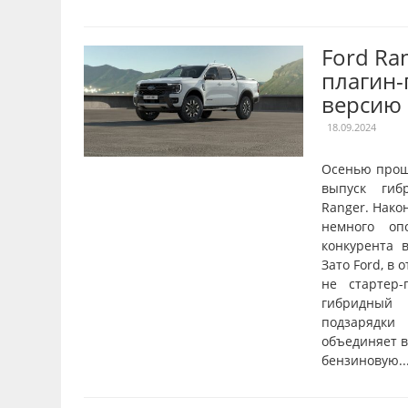
Ford Ra
плагин
версию
18.09.2024
Осенью прош
выпуск гиб
Ranger. Нако
немного оп
конкурента в
Зато Ford, в 
не стартер-
гибридный 
подзарядки
объединяет в
бензиновую..