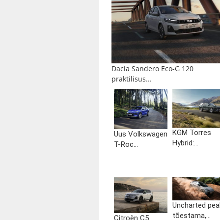
Dacia Sandero Eco-G 120
praktilisus...
KGM Torres
Uus Volkswagen
Hybrid:...
T-Roc...
Uncharted pea
tõestama,...
Citroën C5