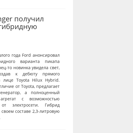
nger получил
-гибридную
лого года Ford анонсировал
ридного варианта пикапа
нец-то новинка увидела свет,
оздав к дебюту прямого
 лице Toyota Hilux Hybrid.
отличие от Toyota, предлагает
генератор, а полноценный
агрегат с возможностью
 от электросети. Гибрид
 своем составе 2,3-литровую
.