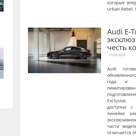
которые впе
Urban Rebel.
Audi E-
эксклюз
честь к
19.09.2024
Audi готов
обновленног
года и о
лимитирован
подготовле
Exclusive.
доступна с
линейке эл
эксклюзивн
части модел
отличается от