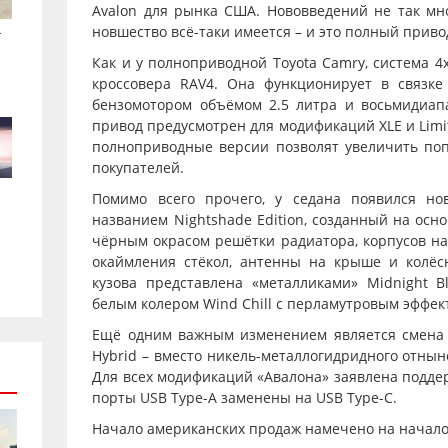
Avalon для рынка США. Нововведений не так мно
.
новшество всё-таки имеется – и это полный приво
Как и у полноприводной Toyota Camry, система 4
кроссовера RAV4. Она функционирует в связке
бензомотором объёмом 2.5 литра и восьмидиап
привод предусмотрен для модификаций XLE и Limi
полноприводные версии позволят увеличить попу
покупателей.
Помимо всего прочего, у седана появился н
названием Nightshade Edition, созданный на осн
чёрным окрасом решётки радиатора, корпусов на
окаймления стёкол, антенны на крыше и колёс
кузова представлена «металликами» Midnight Bla
белым колером Wind Chill с перламутровым эффек
Ещё одним важным изменением является смена а
Hybrid – вместо никель-металлогидридного отны
Для всех модификаций «Авалона» заявлена поддер
порты USB Type-A заменены на USB Type-C.
Начало американских продаж намечено на начало 