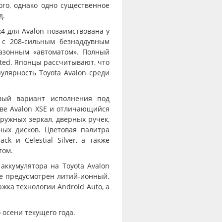
го, однако одно существенное
д.
х4 для Avalon позаимствована у
 с 208-сильным безнаддувным
азонным «автоматом». Полный
ted. Японцы рассчитывают, что
лярность Toyota Avalon среди
овый вариант исполнения под
ове Avalon XSE и отличающийся
ружных зеркал, дверных ручек,
ных дисков. Цветовая палитра
ck и Celestial Silver, а также
том.
ккумулятора на Toyota Avalon
не предусмотрен литий-ионный.
жка технологии Android Auto, а
осени текущего года.