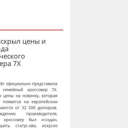
аскрыл цены и
ода
ческого
ера 7X
ekr официально представила
 семейный кроссовер 7X.
о цены на новинку, которая
и появится на европейском
наются от 32 500 долларов.
дению производителя,
й кроссовер был «создан,
шить статус-кво, искусно