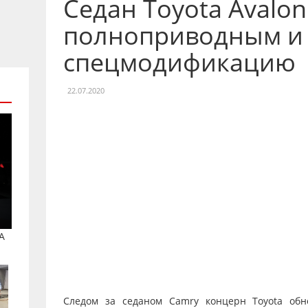
Седан Toyota Avalon
полноприводным и
спецмодификацию
22.07.2020
A
Следом за седаном Camry концерн Toyota об