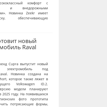
сококлассный комфорт с
тью и внедорожными
ми». Новинка Zeekr имеет
веску, обеспечивающую
отовит новый
мобиль Raval
ренд Cupra выпустит новый
й электромобиль под
aval. Новинка создана на
ort, которое также ляжет в
ущего Volkswagen ID.2.
ерсию модели планируют
в 2025 году. На появившихся
пионских фото прототипа
ичить потрясающие формы,