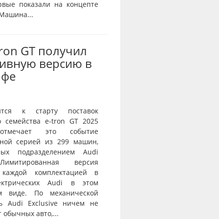
рвые показали на концепте
 Машина...
Tron GT получил
ивную версию в
офе
ится к старту поставок
о семейства e-tron GT 2025
тмечает это событие
ной серией из 299 машин,
нных подразделением Audi
 Лимитированная версия
 каждой комплектацией в
ектрических Audi в этом
ом виде. По механической
ь Audi Exclusive ничем не
 обычных авто,...