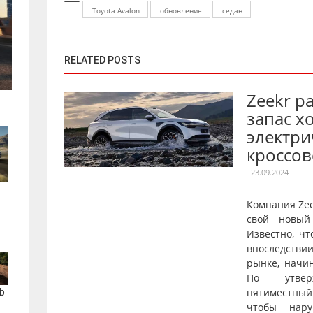
Toyota Avalon
обновление
седан
RELATED POSTS
Zeekr р
запас х
электри
кроссов
23.09.2024
Компания Ze
свой новый
Известно, чт
впоследстви
рынке, начи
По утверж
пятиместны
b
чтобы нару