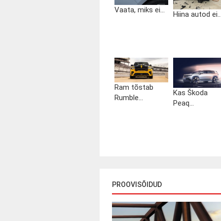
Vaata, miks ei...
Hiina autod ei..
Ram tõstab
Kas Škoda
Rumble...
Peaq...
PROOVISÕIDUD