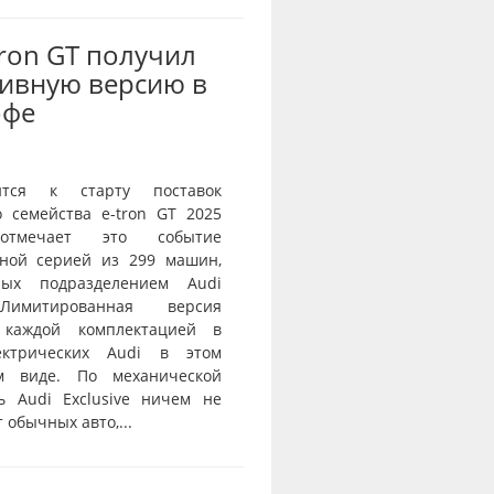
Tron GT получил
ивную версию в
офе
ится к старту поставок
о семейства e-tron GT 2025
тмечает это событие
ной серией из 299 машин,
нных подразделением Audi
 Лимитированная версия
 каждой комплектацией в
ектрических Audi в этом
ом виде. По механической
ь Audi Exclusive ничем не
 обычных авто,...