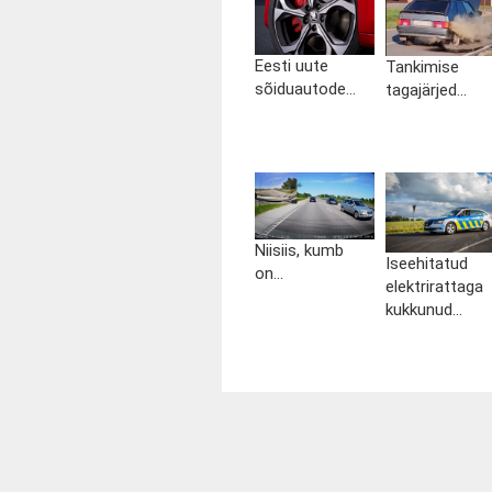
Eesti uute
Tankimise
sõiduautode...
tagajärjed...
Niisiis, kumb
Iseehitatud
on...
elektrirattaga
kukkunud...