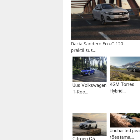
Dacia Sandero Eco-G 120
praktilisus...
KGM Torres
Uus Volkswagen
Hybrid:...
T-Roc...
Uncharted pea
tõestama,...
Citroën C5