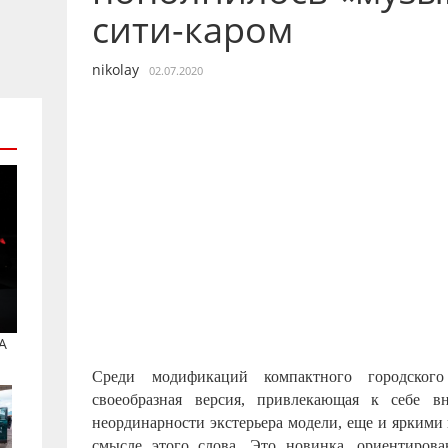
сити-каром
nikolay
02.07.2020
A
Среди модификаций компактного городского
своеобразная версия, привлекающая к себе в
неординарности экстерьера модели, еще и яркими
смысле этого слова. Это новинка, ориентиров