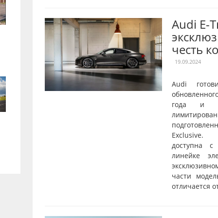
Audi E-
эксклюз
честь к
19.09.2024
Audi готов
обновленног
года и о
лимитирован
подготовле
Exclusive.
доступна с
линейке эл
эксклюзивн
части модел
отличается от