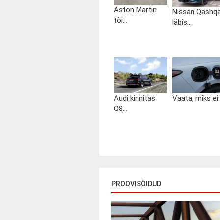
Aston Martin
Nissan Qashqa
tõi...
läbis...
Audi kinnitas
Vaata, miks ei..
Q8...
PROOVISÕIDUD