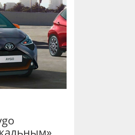
ygo
ыкальным»