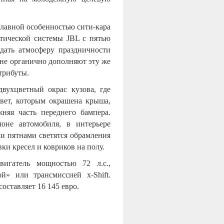
главной особенностью сити-кара
стической системы
JBL
с пятью
дать атмосферу праздничности
лне органично дополняют эту же
трибуты.
вухцветный окрас кузова, где
вет, которым окрашена крыша,
няя часть переднего бампера.
оне автомобиля, в интерьере
и пятнами светятся обрамления
и кресел и ковриков на полу.
вигатель мощностью 72 л.с.,
й» или трансмиссией x-Shift.
ставляет 16 145 евро.