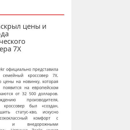
аскрыл цены и
ода
ческого
ера 7X
ekr официально представила
 семейный кроссовер 7X.
о цены на новинку, которая
и появится на европейском
наются от 32 500 долларов.
дению производителя,
й кроссовер был «создан,
шить статус-кво, искусно
сококлассный комфорт с
тью и внедорожными