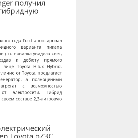
nger получил
-гибридную
лого года Ford анонсировал
ридного варианта пикапа
нец-то новинка увидела свет,
оздав к дебюту прямого
 лице Toyota Hilux Hybrid.
отличие от Toyota, предлагает
генератор, а полноценный
агрегат с возможностью
 от электросети. Гибрид
 своем составе 2,3-литровую
.
электрический
ер Toyota bZ3C