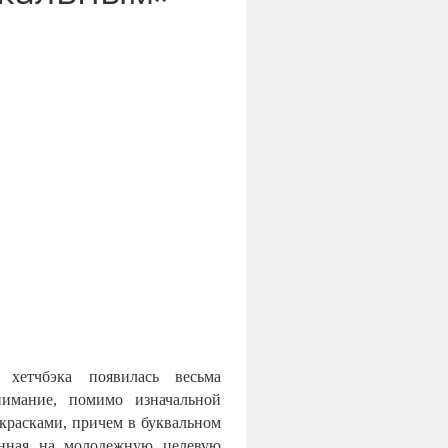
 хетчбэка появилась весьма
нимание, помимо изначальной
 красками, причем в буквальном
анная на молодежную целевую