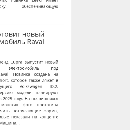
ми». Новинка Zeekr имеет
веску, обеспечивающую
отовит новый
мобиль Raval
ренд Cupra выпустит новый
й электромобиль под
aval. Новинка создана на
ort, которое также ляжет в
ущего Volkswagen ID.2.
ерсию модели планируют
в 2025 году. На появившихся
пионских фото прототипа
ичить потрясающие формы,
рвые показали на концепте
 Машина...