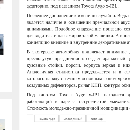
аудиторию, под названием Toyota Aygo x-JBL.
i
Последнее дополнение к имени неслучайно. Ведь 
является наличие в оснащении премиальной аку
динамиками. Подобное снаряжение призвано соз
для водителя и пассажиров такой машинки. А впо
концепцию внешние и внутренние декоративные а
В экстерьере автомобиля привлекает внимание д
.
пресловутую праздничность создает оранжевый ц
кузовные стойки, пороги, корпуса зеркал и ниж
Аналогичная стилистика продолжается и в сал
которого наряду с темным основным фоном ярким
воздушных дефлекторов, рычаг КПП, контуры обивк
Под капотом Toyota Aygo x-JBL находится д
работающий в паре с 5-ступенчатой «механико
Стоимость молодежно-праздничной модификации со
Toyota Aygo
молодежный
сити-кар