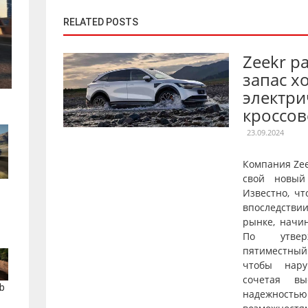
RELATED POSTS
Zeekr р
запас х
электри
кроссов
23.09.2024
Компания Ze
свой новый
Известно, чт
впоследстви
рынке, начи
По утверж
пятиместны
чтобы нару
сочетая вы
b
надежнос