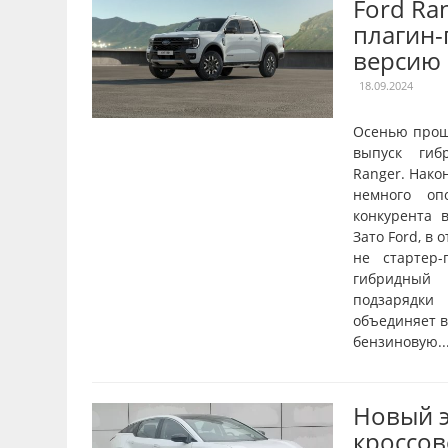
Ford Ra
плагин
версию
18.09.2024
Осенью прош
выпуск гиб
Ranger. Нако
немного оп
конкурента в
Зато Ford, в 
не стартер-
гибридный 
подзарядки
объединяет в
бензиновую..
Новый 
кроссов