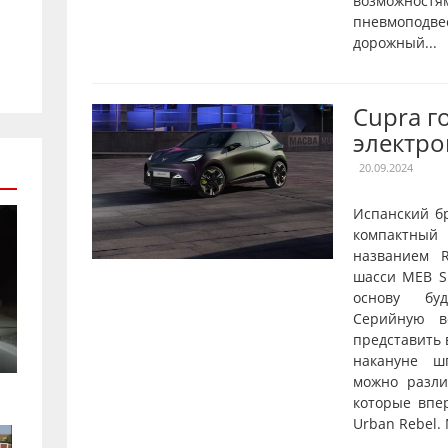
возможностя
пневмопод
дорожный...
Cupra г
электро
20.09.2024
Испанский б
компактны
названием R
шасси MEB Sh
основу буд
Серийную в
представить 
накануне ш
можно разл
которые впе
Urban Rebel.