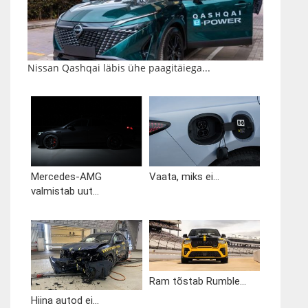
Nissan Qashqai läbis ühe paagitäiega...
Mercedes-AMG
Vaata, miks ei...
valmistab uut...
Ram tõstab Rumble...
Hiina autod ei...