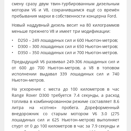
смену сразу двум твин-турбированным дизельным
моторам V6 и V8, сохранившимся ещё со времён
пребывания марки в собственности концерна Ford.
Новый наддувный дизель весит на 80 килограммов
меньше прежнего V8 и имеет три модификации:
• D250 – 249 лошадиных сил и 600 Ньютон-метров;
• D300 – 300 лошадиных сил и 650 Ньютон-метров;
• D350 – 350 лошадиных сил и 700 Ньютон-метров.
Предыдущий V6 развивал 249-306 лошадиных сил и
от 600 до 700 Ньютон-метров, а V8 в топовом
исполнении выдавал 339 лошадиных сил и 740
Ньютон-метров.
На ускорение с места до 100 километров в час
Range Rover D300 требуется 7.4 секунды, а расход
топлива в комбинированном режиме составляет 8.6
литра на «сотню» пробега. Дореформенный
внедорожник со старым мотором V6 3.0 (275
лошадиных сил и 625 Ньютон-метров) выполняет
спурт от 0 до 100 километров в час за 7.9 секунды и