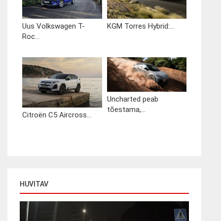
Uus Volkswagen T-
KGM Torres Hybrid:...
Roc...
Uncharted peab
tõestama,...
Citroën C5 Aircross...
HUVITAV