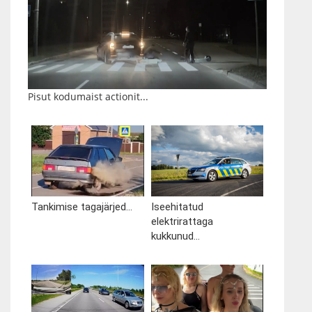
Pisut kodumaist actionit...
Tankimise tagajärjed...
Iseehitatud
elektrirattaga
kukkunud...