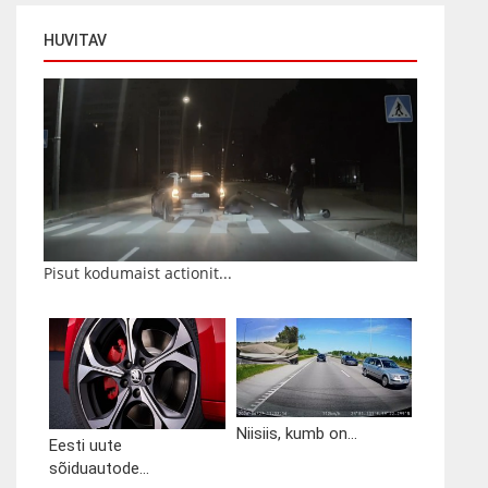
HUVITAV
Pisut kodumaist actionit...
Niisiis, kumb on...
Eesti uute
sõiduautode...