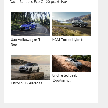
Dacia Sandero Eco-G 120 praktilisus...
Uus Volkswagen T-
KGM Torres Hybrid:...
Roc...
Uncharted peab
tõestama,...
Citroën C5 Aircross...