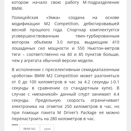
котором начало свою работу M-подразделение
BMW.
Полицейская «Эмка» создана на основе
модификации M2 Competition, дебютировавшей
весной прошлого года. Спорткар комплектуется
усовершенствованным твин-турбированным
мотором объёмом 3.0 литра, выдающим 410
лошадиных сил мощности и 550 Ньютон-метров
тяги – соответственно на 40 и 85 пунктов больше,
чем у агрегата обычной версии модели.
В исполнении с преселективным семидиапазонным
«роботом» BMW M2 Competition может разгоняться
от 0 до 100 километров в час за 4.2 секунды (-0.1
секунды в сравнении со стандартным купе). В
случае с «механикой» данный спурт занимает 4.4
секунды. Предельную скорость ограничивает
электроника на отметке 250 километров в час, но
при помощи пакета M Driver’s Package её можно
перенастроить на 280 километров в час.
BMW M2
купе