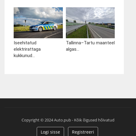
Iseehitatud
Tallinna–Tartu maanteel
elektrirattaga
algas...
kukkunud...
Copyright © 2024 Auto.pub - Kõik õigused hõivatud
Logi sisse
Registreeri