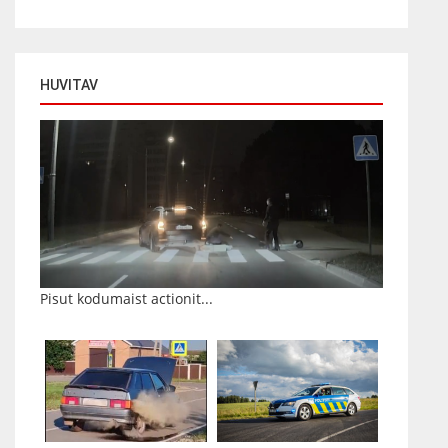
HUVITAV
Pisut kodumaist actionit...