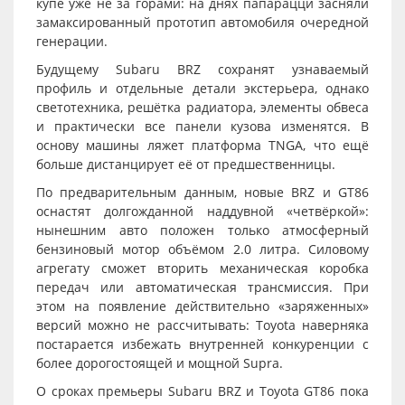
купе уже не за горами: на днях папарацци засняли
замаксированный прототип автомобиля очередной
генерации.
Будущему Subaru BRZ сохранят узнаваемый
профиль и отдельные детали экстерьера, однако
светотехника, решётка радиатора, элементы обвеса
и практически все панели кузова изменятся. В
основу машины ляжет платформа TNGA, что ещё
больше дистанцирует её от предшественницы.
По предварительным данным, новые BRZ и GT86
оснастят долгожданной наддувной «четвёркой»:
нынешним авто положен только атмосферный
бензиновый мотор объёмом 2.0 литра. Силовому
агрегату сможет вторить механическая коробка
передач или автоматическая трансмиссия. При
этом на появление действительно «заряженных»
версий можно не рассчитывать: Toyota наверняка
постарается избежать внутренней конкуренции с
более дорогостоящей и мощной Supra.
О сроках премьеры Subaru BRZ и Toyota GT86 пока