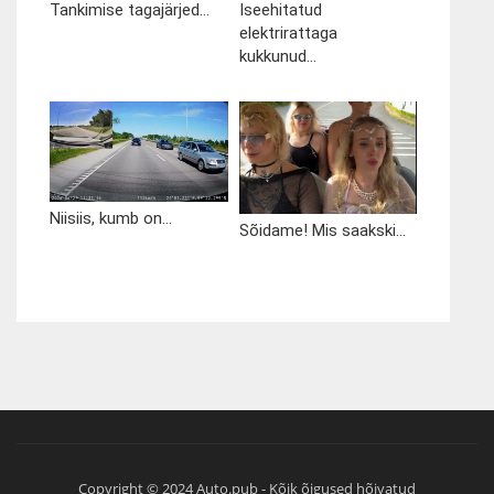
Tankimise tagajärjed...
Iseehitatud
elektrirattaga
kukkunud...
Niisiis, kumb on...
Sõidame! Mis saakski...
Copyright © 2024 Auto.pub - Kõik õigused hõivatud