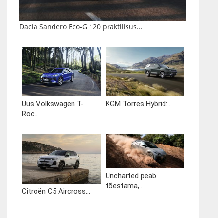
Dacia Sandero Eco-G 120 praktilisus...
Uus Volkswagen T-
KGM Torres Hybrid:...
Roc...
Uncharted peab
tõestama,...
Citroën C5 Aircross...