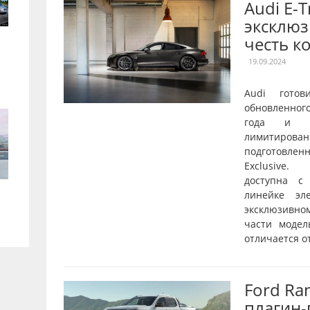
Audi E-
эксклюз
честь к
19.09.2024
Audi готов
обновленног
года и о
лимитирован
подготовле
Exclusive.
доступна с
линейке эл
эксклюзивн
части модел
отличается от
Ford Ra
плагин