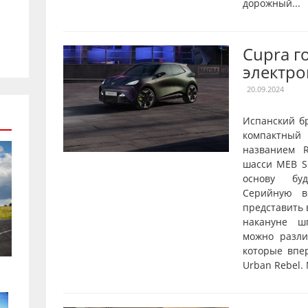
дорожный...
Cupra г
электро
20.09.2024
Испанский б
компактны
названием R
шасси MEB Sh
основу буд
Серийную в
представить 
накануне ш
можно разл
которые впе
Urban Rebel.