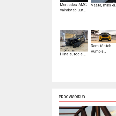
Mercedes-AMG
Vaata, miks ei..
valmistab uut...
Ram tõstab
Rumble...
Hiina autod ei...
PROOVISÕIDUD