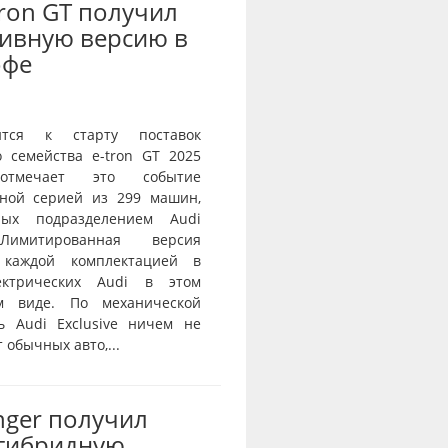
Tron GT получил
ивную версию в
офе
ится к старту поставок
о семейства e-tron GT 2025
тмечает это событие
ной серией из 299 машин,
нных подразделением Audi
 Лимитированная версия
 каждой комплектацией в
ектрических Audi в этом
ом виде. По механической
ь Audi Exclusive ничем не
 обычных авто,...
nger получил
-гибридную