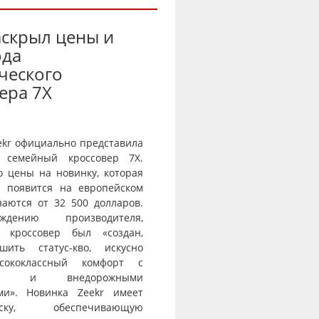
аскрыл цены и
ода
ческого
ера 7X
ekr официально представила
 семейный кроссовер 7X.
о цены на новинку, которая
и появится на европейском
наются от 32 500 долларов.
дению производителя,
й кроссовер был «создан,
шить статус-кво, искусно
сококлассный комфорт с
тью и внедорожными
ми». Новинка Zeekr имеет
веску, обеспечивающую