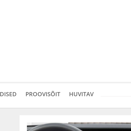
DISED
PROOVISÕIT
HUVITAV