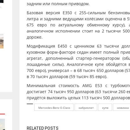
задним или полным приводом.
.
Базовая версия E350 с 255-сильным бензинов
литра и задними ведущими колёсами оценена в 55
675 евро по актуальному обменному курсу),
аналогичном исполнении стоит на 2 тысячи 500 
дороже.
Модификация E450 с ценником 63 тысячи долл
кузовном форм-факторе седан имеет полный прив
агрегат, дополненный стартер-генератором (о
лошадиные силы). Аналогичное купе обойдётся в
700 евро), универсал – в 68 тысяч 650 долларов (5
в 70 тысяч долларов (59 тысяч 85 евро).
Минимальная стоимость AMG E53 с турбомот
достигает 74 тысяч 950 долларов (63 тысячи 260 е
придётся выложить целых 113 тысяч 500 долларов 
Mercedes-Benz E-Class
кабриолет
купе
новинка
RELATED POSTS