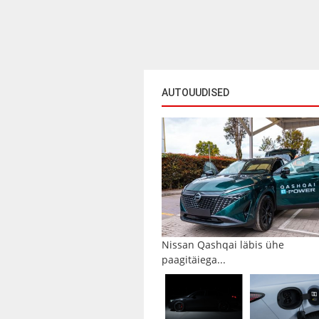
AUTOUUDISED
Nissan Qashqai läbis ühe
paagitäiega...