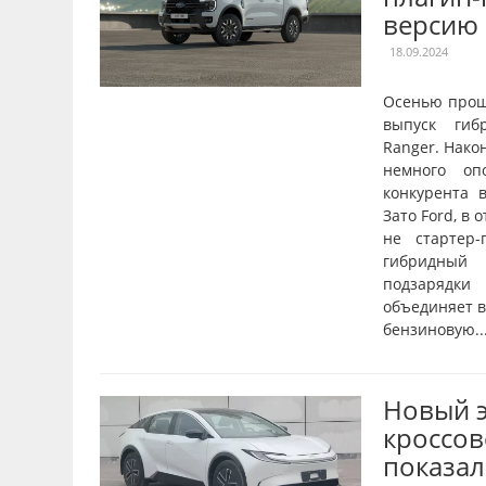
версию
18.09.2024
Осенью прош
выпуск гиб
Ranger. Нако
немного оп
конкурента в
Зато Ford, в 
не стартер-
гибридный 
подзарядки
объединяет в
бензиновую..
Новый 
кроссов
показал