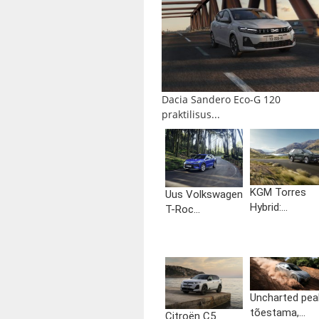
Dacia Sandero Eco-G 120
praktilisus...
KGM Torres
Uus Volkswagen
Hybrid:...
T-Roc...
Uncharted pea
tõestama,...
Citroën C5