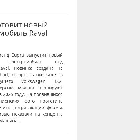
отовит новый
мобиль Raval
ренд Cupra выпустит новый
й электромобиль под
aval. Новинка создана на
ort, которое также ляжет в
ущего Volkswagen ID.2.
ерсию модели планируют
в 2025 году. На появившихся
пионских фото прототипа
ичить потрясающие формы,
рвые показали на концепте
 Машина...