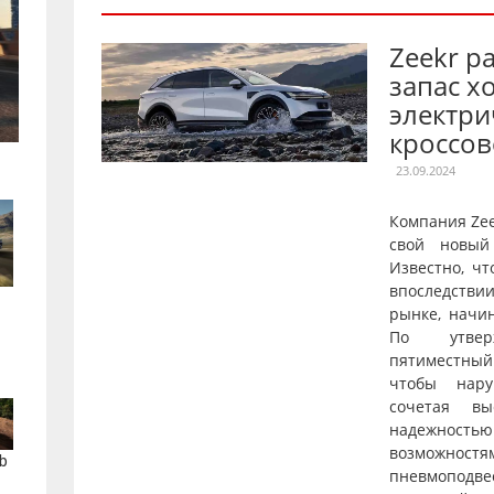
Zeekr р
запас х
электри
кроссов
23.09.2024
Компания Ze
свой новый
Известно, чт
впоследстви
рынке, начи
По утверж
пятиместны
чтобы нару
сочетая вы
надежнос
возможностя
b
пневмопод