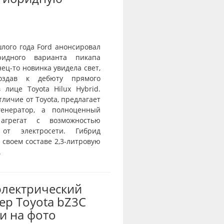
лого года Ford анонсировал
ридного варианта пикапа
нец-то новинка увидела свет,
оздав к дебюту прямого
 лице Toyota Hilux Hybrid.
отличие от Toyota, предлагает
генератор, а полноценный
агрегат с возможностью
 от электросети. Гибрид
 своем составе 2,3-литровую
.
электрический
ер Toyota bZ3C
и на фото