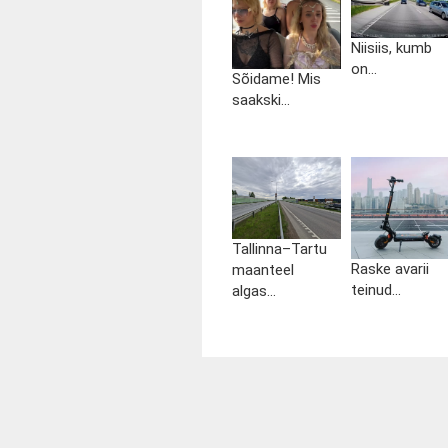
Niisiis, kumb
on...
Sõidame! Mis
saakski...
Tallinna–Tartu
Raske avarii
maanteel
teinud...
algas...