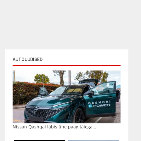
AUTOUUDISED
Nissan Qashqai läbis ühe paagitäiega...