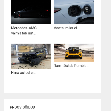
Mercedes-AMG
Vaata, miks ei...
valmistab uut...
Ram tõstab Rumble...
Hiina autod ei...
PROOVISÕIDUD