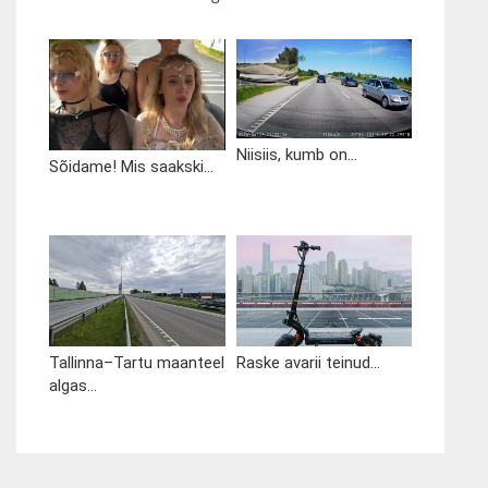
Niisiis, kumb on...
Sõidame! Mis saakski...
Tallinna–Tartu maanteel
Raske avarii teinud...
algas...