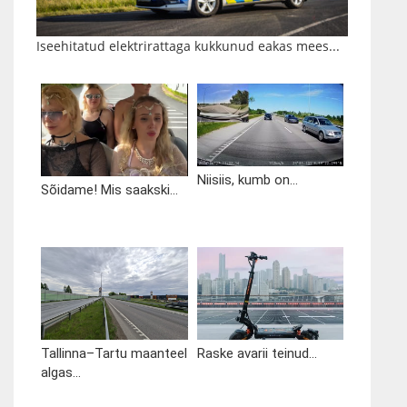
Iseehitatud elektrirattaga kukkunud eakas mees...
Niisiis, kumb on...
Sõidame! Mis saakski...
Tallinna–Tartu maanteel
Raske avarii teinud...
algas...