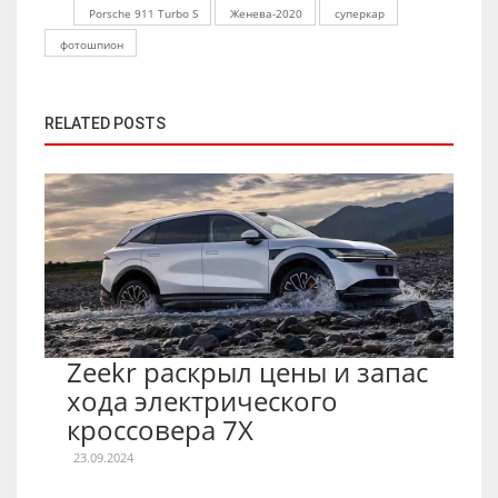
Porsche 911 Turbo S
Женева-2020
суперкар
фотошпион
RELATED POSTS
Zeekr раскрыл цены и запас
хода электрического
кроссовера 7X
23.09.2024