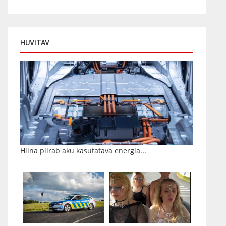
HUVITAV
Hiina piirab aku kasutatava energia...