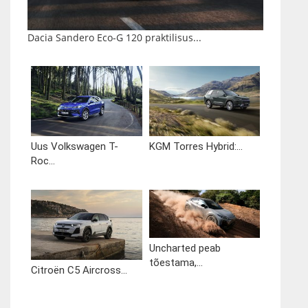
Dacia Sandero Eco-G 120 praktilisus...
Uus Volkswagen T-
KGM Torres Hybrid:...
Roc...
Uncharted peab
tõestama,...
Citroën C5 Aircross...