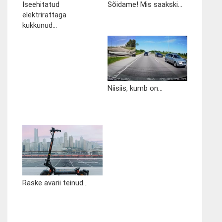
Iseehitatud
Sõidame! Mis saakski...
elektrirattaga
kukkunud...
Niisiis, kumb on...
Raske avarii teinud...