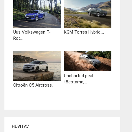
Uus Volkswagen T-
KGM Torres Hybrid:...
Roc...
Uncharted peab
tõestama,...
Citroën C5 Aircross...
HUVITAV