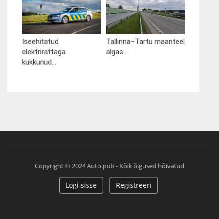
Iseehitatud
Tallinna–Tartu maanteel
elektrirattaga
algas...
kukkunud...
Copyright © 2024 Auto.pub - Kõik õigused hõivatud
Logi sisse
Registreeri