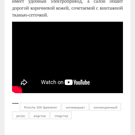
имеет удобный электропривод, а салон обшит
дорогой коричневой кожей, сочетаемой с винтажной
тканью-сеточкой.
Porsche 356 Speedster
антиквариат
коллекционный
ретро
родстер
спидстер