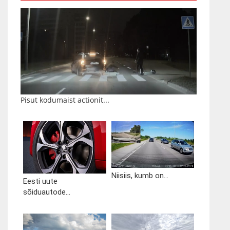
Pisut kodumaist actionit...
Niisiis, kumb on...
Eesti uute
sõiduautode...