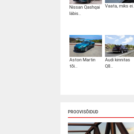
Vaata, miks ei..
Nissan Qashqai
läbis...
Aston Martin
Audi kinnitas
tõi...
Q8...
PROOVISÕIDUD