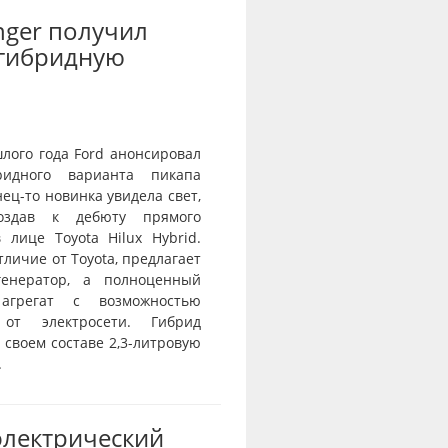
nger получил
-гибридную
лого года Ford анонсировал
ридного варианта пикапа
нец-то новинка увидела свет,
оздав к дебюту прямого
 лице Toyota Hilux Hybrid.
отличие от Toyota, предлагает
генератор, а полноценный
агрегат с возможностью
 от электросети. Гибрид
 своем составе 2,3-литровую
.
электрический