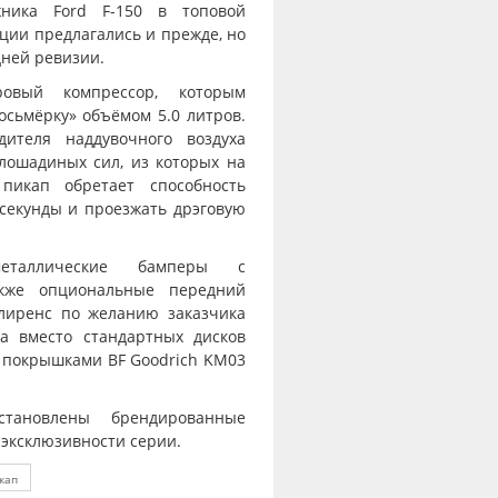
жника Ford F-150 в топовой
пции предлагались и прежде, но
дней ревизии.
ровый компрессор, которым
осьмёрку» объёмом 5.0 литров.
дителя наддувочного воздуха
лошадиных сил, из которых на
пикап обретает способность
1 секунды и проезжать дрэговую
еталлические бамперы с
кже опциональные передний
лиренс по желанию заказчика
а вместо стандартных дисков
 покрышками BF Goodrich KM03
становлены брендированные
 эксклюзивности серии.
кап