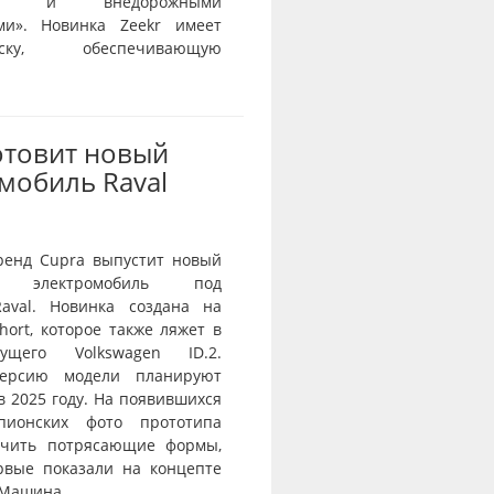
тью и внедорожными
ми». Новинка Zeekr имеет
веску, обеспечивающую
отовит новый
мобиль Raval
ренд Cupra выпустит новый
й электромобиль под
aval. Новинка создана на
ort, которое также ляжет в
ущего Volkswagen ID.2.
ерсию модели планируют
в 2025 году. На появившихся
пионских фото прототипа
ичить потрясающие формы,
рвые показали на концепте
 Машина...