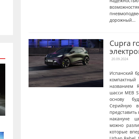
надежнос
возможностя
пневмопод
дорожный...
Cupra г
электро
20.09.2024
Испанский б
компактны
названием R
шасси MEB Sh
основу буд
Серийную в
представить 
накануне ш
можно разл
которые впе
Urban Rebel.