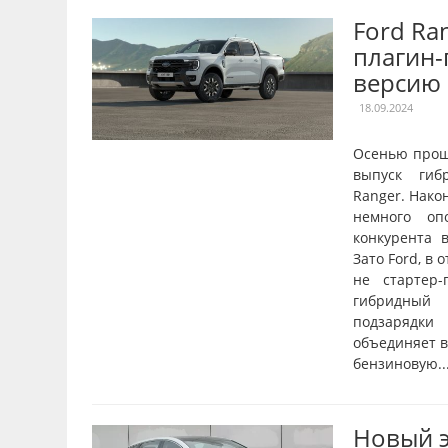
Ford Ra
плагин
версию
18.09.2024
Осенью прош
выпуск гиб
Ranger. Нако
немного оп
конкурента в
Зато Ford, в 
не стартер-
гибридный 
подзарядки
объединяет в
бензиновую..
Новый 