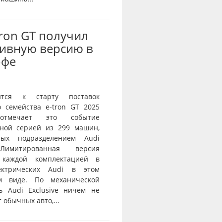
Tron GT получил
ивную версию в
офе
ится к старту поставок
о семейства e-tron GT 2025
тмечает это событие
ной серией из 299 машин,
нных подразделением Audi
 Лимитированная версия
 каждой комплектацией в
ектрических Audi в этом
ом виде. По механической
ь Audi Exclusive ничем не
 обычных авто,...