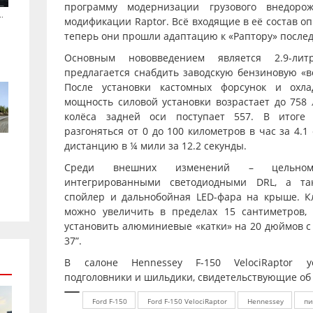
программу модернизации грузового внедоро
.
модификации Raptor. Всё входящие в её состав о
теперь они прошли адаптацию к «Раптору» после
Основным нововведением является 2.9-лит
предлагается снабдить заводскую бензиновую «в
После установки кастомных форсунок и охла
мощность силовой установки возрастает до 758 
колёса задней оси поступает 557. В итоге 
разгоняться от 0 до 100 километров в час за 4.
дистанцию в ¼ мили за 12.2 секунды.
Среди внешних изменений – цельном
интегрированными светодиодными DRL, а та
спойлер и дальнобойная LED-фара на крыше. К
можно увеличить в пределах 15 сантиметров, 
установить алюминиевые «катки» на 20 дюймов с
37”.
В салоне Hennessey F-150 VelociRaptor у
подголовники и шильдики, свидетельствующие об
Ford F-150
Ford F-150 VelociRaptor
Hennessey
пи