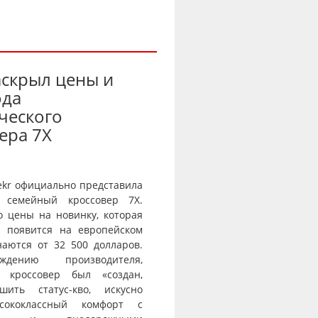
аскрыл цены и
ода
ческого
ера 7X
ekr официально представила
 семейный кроссовер 7X.
о цены на новинку, которая
и появится на европейском
наются от 32 500 долларов.
дению производителя,
й кроссовер был «создан,
шить статус-кво, искусно
сококлассный комфорт с