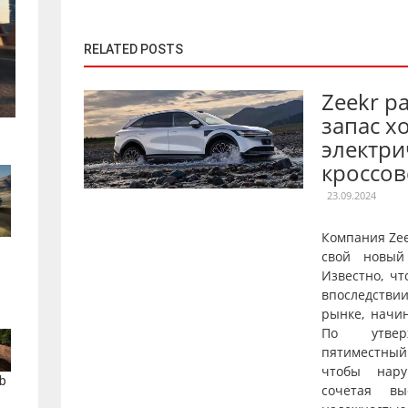
RELATED POSTS
Zeekr р
запас х
электри
кроссов
23.09.2024
Компания Ze
свой новый
Известно, чт
впоследстви
рынке, начи
По утверж
пятиместны
чтобы нару
b
сочетая вы