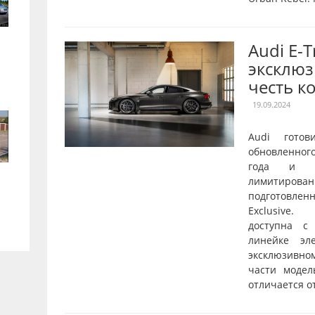
Audi E-
эксклюз
честь к
19.09.2024
Audi готов
обновленног
года и о
лимитирован
подготовле
Exclusive.
доступна с
линейке эл
эксклюзивн
части модел
отличается от