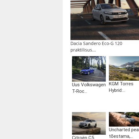
Dacia Sandero Eco-G 120
praktilisus...
KGM Torres
Uus Volkswagen
Hybrid:...
T-Roc...
Uncharted pea
tõestama,...
Citroën C5