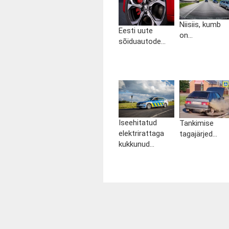
Niisiis, kumb
Eesti uute
on...
sõiduautode...
Iseehitatud
Tankimise
elektrirattaga
tagajärjed...
kukkunud...