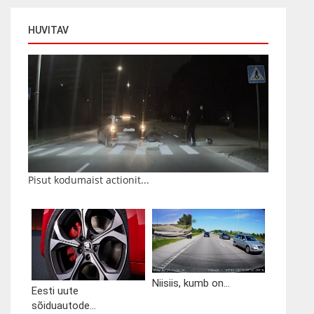
HUVITAV
Pisut kodumaist actionit...
Niisiis, kumb on...
Eesti uute
sõiduautode...