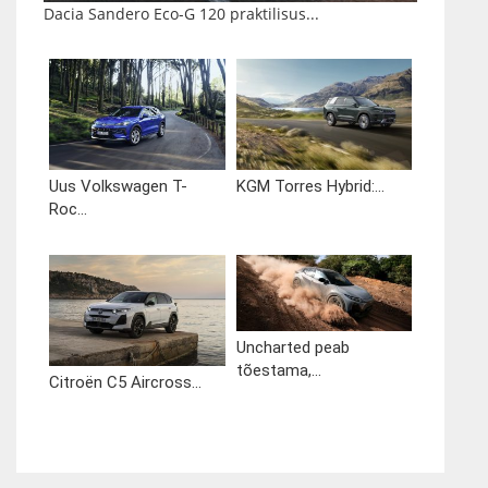
Dacia Sandero Eco-G 120 praktilisus...
Uus Volkswagen T-
KGM Torres Hybrid:...
Roc...
Uncharted peab
tõestama,...
Citroën C5 Aircross...