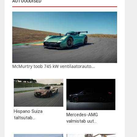
AUTOUUDISED
McMurtry toob 745 kW ventilaatorauto...
Hispano Suiza
Mercedes-AMG
taltsutab...
valmistab uut...