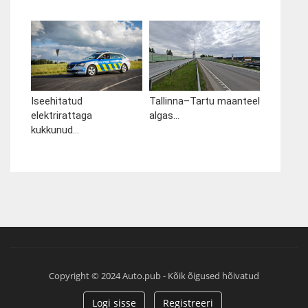
Iseehitatud
Tallinna–Tartu maanteel
elektrirattaga
algas...
kukkunud...
Copyright © 2024 Auto.pub - Kõik õigused hõivatud
Logi sisse
Registreeri