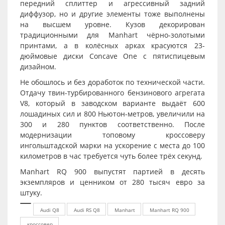
передний сплиттер и агрессивный задний
диффузор, но и другие элементы тоже выполнены
на высшем уровне. Кузов декорирован
традиционными для Manhart чёрно-золотыми
принтами, а в колёсных арках красуются 23-
дюймовые диски Concave One с пятиспицевым
дизайном.
Не обошлось и без доработок по технической части.
Отдачу твин-турбированного бензинового агрегата
V8, который в заводском варианте выдаёт 600
лошадиных сил и 800 Ньютон-метров, увеличили на
300 и 280 пунктов соответственно. После
модернизации топовому кроссоверу
ингольштадской марки на ускорение с места до 100
километров в час требуется чуть более трёх секунд.
Manhart RQ 900 выпустят партией в десять
экземпляров и ценником от 280 тысяч евро за
штуку.
Audi Q8
Audi RS Q8
Manhart
Manhart RQ 900
кроссовер