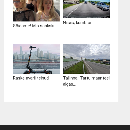
Niisiis, kumb on...
Sõidame! Mis saakski...
Raske avarii teinud...
Tallinna–Tartu maanteel
algas...