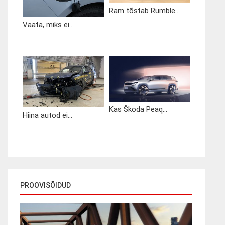
Ram tõstab Rumble...
Vaata, miks ei...
Kas Škoda Peaq...
Hiina autod ei...
PROOVISÕIDUD