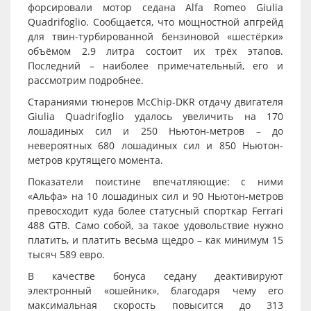
форсировали мотор седана Alfa Romeo Giulia
Quadrifoglio. Сообщается, что мощностной апгрейд
для твин-турбированной бензиновой «шестёрки»
объёмом 2.9 литра состоит их трёх этапов.
Последний – наиболее примечательный, его и
рассмотрим подробнее.
Стараниями тюнеров McChip-DKR отдачу двигателя
Giulia Quadrifoglio удалось увеличить на 170
лошадиных сил и 250 Ньютон-метров – до
невероятных 680 лошадиных сил и 850 Ньютон-
метров крутящего момента.
Показатели поистине впечатляющие: с ними
«Альфа» на 10 лошадиных сил и 90 Ньютон-метров
превосходит куда более статусный спорткар Ferrari
488 GTB. Само собой, за такое удовольствие нужно
платить, и платить весьма щедро – как минимум 15
тысяч 589 евро.
В качестве бонуса седану деактивируют
электронный «ошейник», благодаря чему его
максимальная скорость повысится до 313