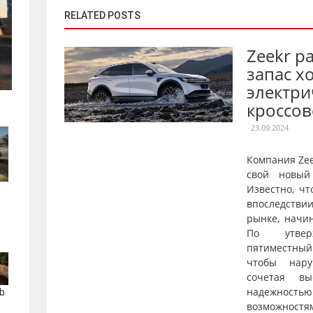
RELATED POSTS
Zeekr р
запас х
электри
кроссов
23.09.2024
Компания Ze
свой новый
Известно, чт
впоследстви
рынке, начи
По утверж
пятиместны
чтобы нару
сочетая вы
надежнос
b
возможностя