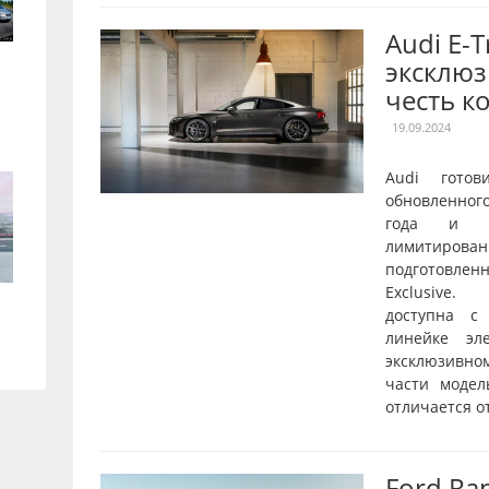
Audi E-
эксклюз
честь к
19.09.2024
Audi готов
обновленног
года и о
лимитирован
подготовле
Exclusive.
доступна с
линейке эл
эксклюзивн
части модел
отличается от
Ford Ra