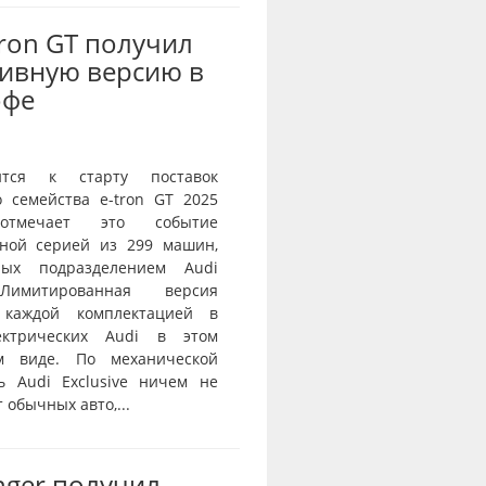
Tron GT получил
ивную версию в
офе
ится к старту поставок
о семейства e-tron GT 2025
тмечает это событие
ной серией из 299 машин,
нных подразделением Audi
 Лимитированная версия
 каждой комплектацией в
ектрических Audi в этом
ом виде. По механической
ь Audi Exclusive ничем не
 обычных авто,...
nger получил