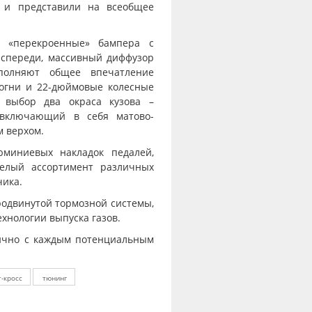
R и представили на всеобщее
т «перекроенные» бампера с
 спереди, массивный диффузор
полняют общее впечатление
 огни и 22-дюймовые колесные
 выбор два окраса кузова –
 включающий в себя матово-
м верхом.
миниевых накладок педалей,
целый ассортимент различных
чика.
родвинутой тормозной системы,
хнологии выпуска газов.
лично с каждым потенциальным
т-кросс
тюнинг