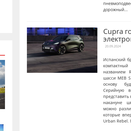
пневмопод
дорожный...
Cupra г
электро
20.09.2024
Испанский б
компактны
названием R
шасси MEB Sh
основу буд
Серийную в
представить 
накануне ш
можно разл
которые впе
Urban Rebel.