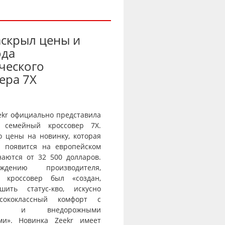
аскрыл цены и
ода
ческого
ера 7X
ekr официально представила
 семейный кроссовер 7X.
о цены на новинку, которая
и появится на европейском
наются от 32 500 долларов.
дению производителя,
й кроссовер был «создан,
шить статус-кво, искусно
сококлассный комфорт с
тью и внедорожными
ми». Новинка Zeekr имеет