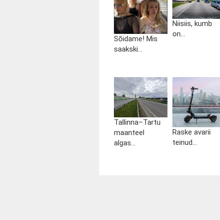
Niisiis, kumb
on...
Sõidame! Mis
saakski...
Tallinna–Tartu
Raske avarii
maanteel
teinud...
algas...