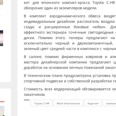
кит для японского компакт-кросса Toyota C-H
.
обозрение один из экземпляров модели.
В комплект аэродинамического обвеса входя
индивидуальным дизайном: рассекатель воздуха
сзади, и расширенные боковые «юбки». До
эффектного экстерьера точечные светодиодные
диски. Помимо этого, тюнеры предлагают на
исключительно черный и двухкомпонентный,
зеленый цвет средней части в комплексе с черны
В салоне, помимо фирменных ковриков и алю
мастера дизайнерской компании предлагают 
доработок на основании личных пожеланий заказ
В техническом плане предусмотрена установка п
спортивной подвески и собственной разработки те
Стоимость всех модернизаций обговаривается 
заказчиком.
Toyota C-HR
Wald International
боди-кит
компак