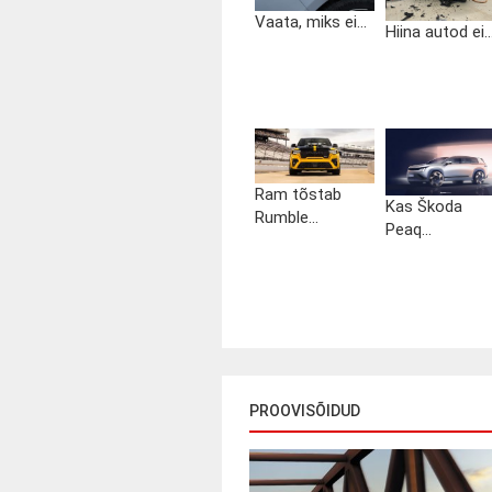
Vaata, miks ei...
Hiina autod ei..
Ram tõstab
Kas Škoda
Rumble...
Peaq...
PROOVISÕIDUD