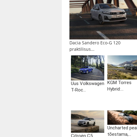
Dacia Sandero Eco-G 120
praktilisus...
KGM Torres
Uus Volkswagen
Hybrid:...
T-Roc...
Uncharted pea
tõestama,...
Citroën C5