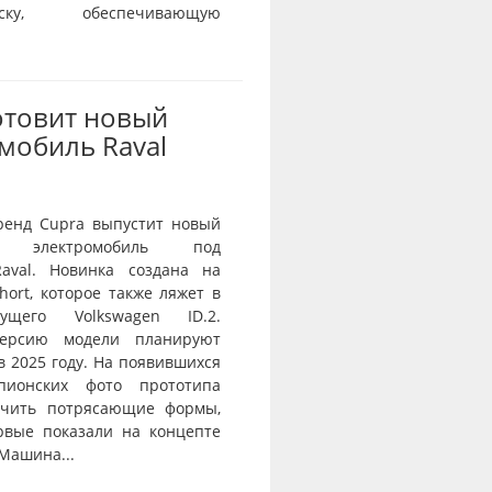
веску, обеспечивающую
отовит новый
мобиль Raval
ренд Cupra выпустит новый
й электромобиль под
aval. Новинка создана на
ort, которое также ляжет в
ущего Volkswagen ID.2.
ерсию модели планируют
в 2025 году. На появившихся
пионских фото прототипа
ичить потрясающие формы,
рвые показали на концепте
 Машина...