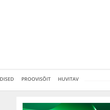
DISED
PROOVISÕIT
HUVITAV