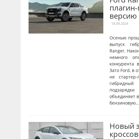
плагин
версию
18.09.2024
Осенью прош
выпуск гиб
Ranger. Нако
немного оп
конкурента в
Зато Ford, в 
не стартер-
гибридный 
подзарядки
объединяет в
бензиновую..
Новый 
кроссов