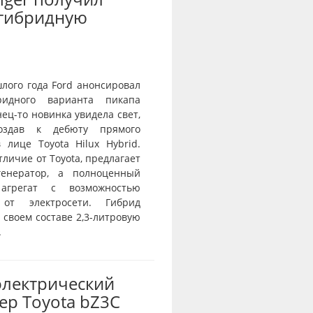
-гибридную
лого года Ford анонсировал
ридного варианта пикапа
нец-то новинка увидела свет,
оздав к дебюту прямого
 лице Toyota Hilux Hybrid.
отличие от Toyota, предлагает
генератор, а полноценный
агрегат с возможностью
 от электросети. Гибрид
 своем составе 2,3-литровую
.
электрический
ер Toyota bZ3C