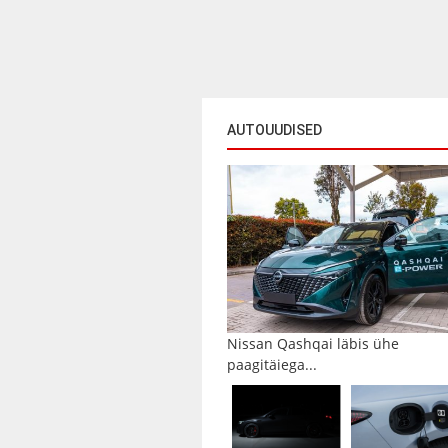
AUTOUUDISED
Nissan Qashqai läbis ühe
paagitäiega...