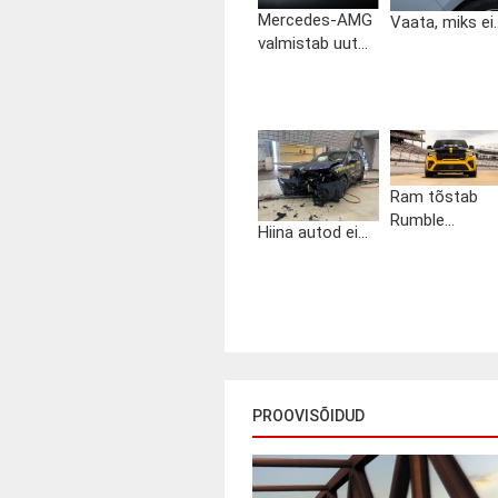
Mercedes-AMG
Vaata, miks ei..
valmistab uut...
Ram tõstab
Rumble...
Hiina autod ei...
PROOVISÕIDUD