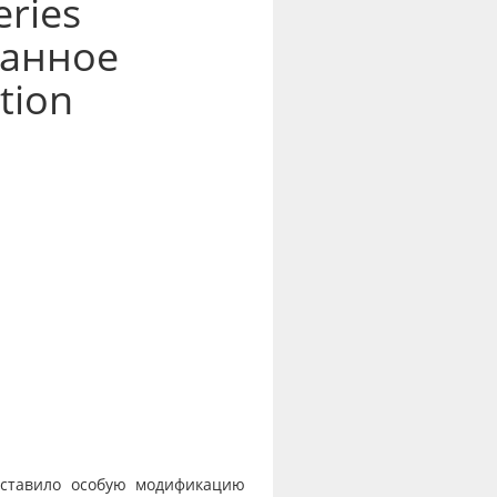
ries
ванное
tion
ставило особую модификацию