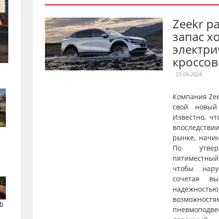
Zeekr р
запас х
электри
кроссов
23.09.2024
Компания Ze
свой новый
Известно, чт
впоследстви
рынке, начи
По утверж
пятиместны
чтобы нару
сочетая вы
надежнос
возможностя
b
пневмопод