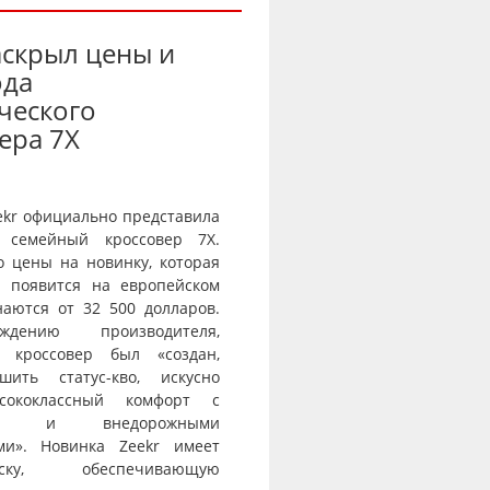
аскрыл цены и
ода
ческого
ера 7X
ekr официально представила
 семейный кроссовер 7X.
о цены на новинку, которая
и появится на европейском
наются от 32 500 долларов.
дению производителя,
й кроссовер был «создан,
шить статус-кво, искусно
сококлассный комфорт с
тью и внедорожными
ми». Новинка Zeekr имеет
веску, обеспечивающую