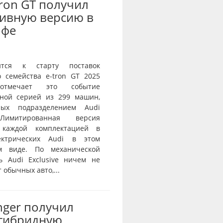
Tron GT получил
ивную версию в
офе
ится к старту поставок
о семейства e-tron GT 2025
тмечает это событие
ной серией из 299 машин,
нных подразделением Audi
 Лимитированная версия
 каждой комплектацией в
ектрических Audi в этом
ом виде. По механической
ь Audi Exclusive ничем не
 обычных авто,...
nger получил
-гибридную