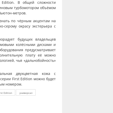
 Edition. В общей сложности
зиновым турбомотором объёмом
Ньютон-метров.
знать по чёрным акцентам на
о-серому окрасу экстерьера с
порадует будущих владельцев
ймовыми колёсными дисками и
оборудования предусматривает
полнительную плату её можно
логией, чья «дальнобойность»
альная двухцветная кожа с
ерии First Edition можно будет
ным номером.
st Edition
универсал