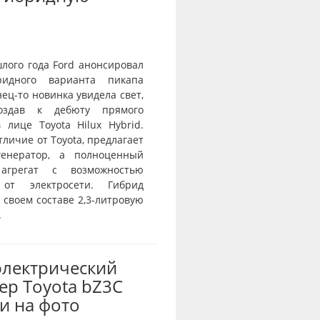
лого года Ford анонсировал
ридного варианта пикапа
нец-то новинка увидела свет,
оздав к дебюту прямого
 лице Toyota Hilux Hybrid.
отличие от Toyota, предлагает
генератор, а полноценный
агрегат с возможностью
 от электросети. Гибрид
 своем составе 2,3-литровую
.
электрический
ер Toyota bZ3C
и на фото