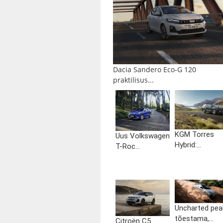
Dacia Sandero Eco-G 120
praktilisus...
KGM Torres
Uus Volkswagen
Hybrid:...
T-Roc...
Uncharted pea
tõestama,...
Citroën C5