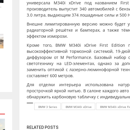
универсала M340i xDrive под названием First
.
производитель выпустит 340 автомобилей с бен
3.0 литра, выдающим 374 лошадиные силы и 500 
Внешне лимитированную версию можно будет у
радиаторной решётке и бамперах, а также тёмн
эффектом изморози.
Кроме того, BMW M340i xDrive First Edition 
высокоэффективной тормозной системой, 19-дю
диффузором от M Performance. Базовый набор 
светотехнику на LED-элементах, однако за до
заменить оптикой с лазерно-люминофорной техно
составляет 600 метров.
Для отделки интерьера использована натур
прострочкой яркой нитью. В салоне каждого авто с
обнаружить карбоновую табличку с индивидуаль
BMW 3 Series
BMW M340i xDrive
BMW M340i xDrive Fir
RELATED POSTS