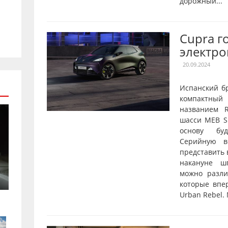
дорожный...
Cupra г
электро
20.09.2024
Испанский б
компактны
названием R
шасси MEB Sh
основу буд
Серийную в
представить 
накануне ш
можно разл
которые впе
Urban Rebel.