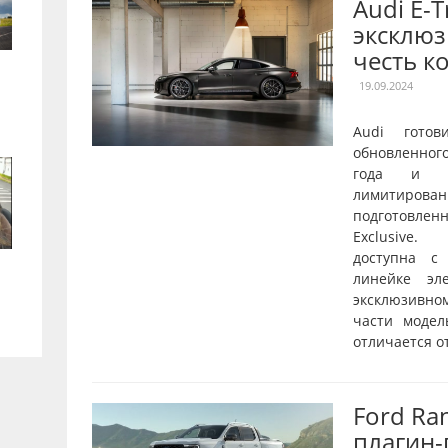
Audi E-
эксклюз
честь к
19.09.2024
Audi готов
обновленног
года и о
лимитирован
подготовле
Exclusive.
доступна с
линейке эл
эксклюзивн
части модел
отличается от
Ford Ra
плагин