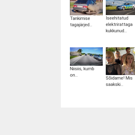
Iseehitatud
Tankimise
elektrirattaga
tagajärjed...
kukkunud...
Niisiis, kumb
on...
Sõidame! Mis
saakski...