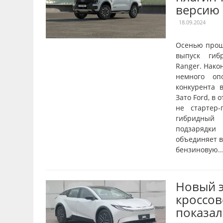
версию
18.09.2024
Осенью прош
выпуск гиб
Ranger. Нако
немного оп
конкурента в
Зато Ford, в 
не стартер-
гибридный 
подзарядки
объединяет в
бензиновую..
Новый 
кроссов
показал