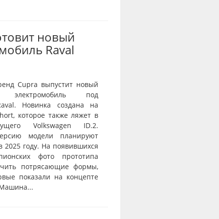
отовит новый
мобиль Raval
ренд Cupra выпустит новый
й электромобиль под
aval. Новинка создана на
ort, которое также ляжет в
ущего Volkswagen ID.2.
ерсию модели планируют
в 2025 году. На появившихся
пионских фото прототипа
ичить потрясающие формы,
рвые показали на концепте
 Машина...