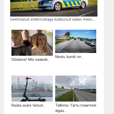
Iseehitatud elektrirattaga kukkunud eakas mees...
Niisiis, kumb on...
Sõidame! Mis saakski...
Raske avarii teinud...
Tallinna–Tartu maanteel
algas...