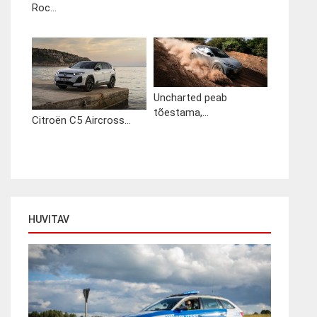
Roc...
Uncharted peab
tõestama,...
Citroën C5 Aircross...
HUVITAV