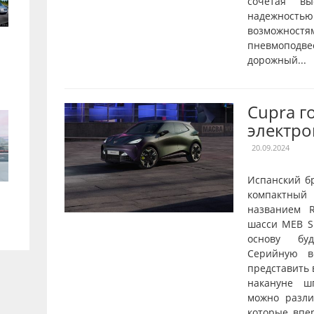
сочетая вы
надежнос
возможностя
пневмопод
дорожный...
Cupra г
электро
20.09.2024
Испанский б
компактны
названием R
шасси MEB Sh
основу буд
Серийную в
представить 
накануне ш
можно разл
которые впе