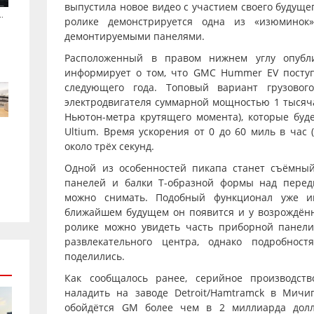
выпустила новое видео с участием своего будуще
.
ролике демонстрируется одна из «изюминок
демонтируемыми панелями.
Расположенный в правом нижнем углу опубли
информирует о том, что GMC Hummer EV поступ
следующего года. Топовый вариант грузовог
электродвигателя суммарной мощностью 1 тысяча
Ньютон-метра крутящего момента), которые буде
Ultium. Время ускорения от 0 до 60 миль в час 
около трёх секунд.
Одной из особенностей пикапа станет съёмный
панелей и балки T-образной формы над перед
можно снимать. Подобный функционал уже им
ближайшем будущем он появится и у возрождённо
ролике можно увидеть часть приборной панел
развлекательного центра, однако подробно
поделились.
Как сообщалось ранее, серийное производств
наладить на заводе Detroit/Hamtramck в Мичи
обойдётся GM более чем в 2 миллиарда дол