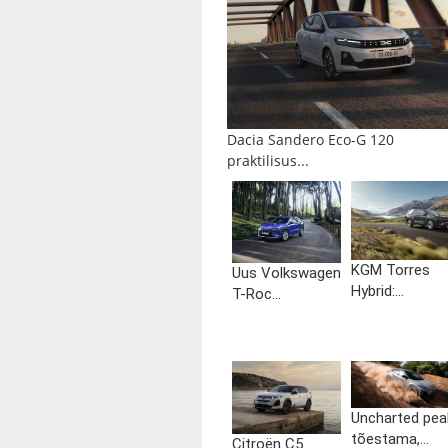
Dacia Sandero Eco-G 120
praktilisus...
KGM Torres
Uus Volkswagen
Hybrid:...
T-Roc...
Uncharted pea
tõestama,...
Citroën C5