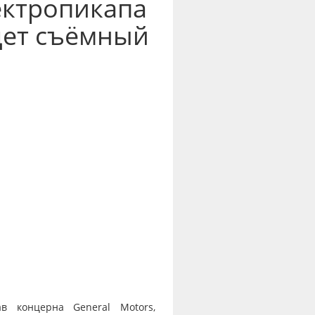
ектропикапа
дет съёмный
в концерна General Motors,