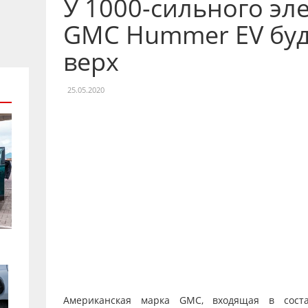
У 1000-сильного эл
GMC Hummer EV бу
верх
25.05.2020
Американская марка GMC, входящая в соста