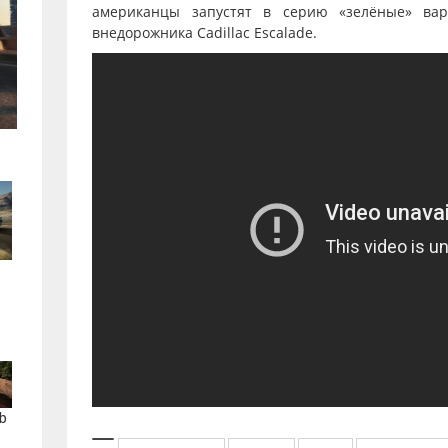
американцы запустят в серию «зелёные» ва
внедорожника Cadillac Escalade.
b