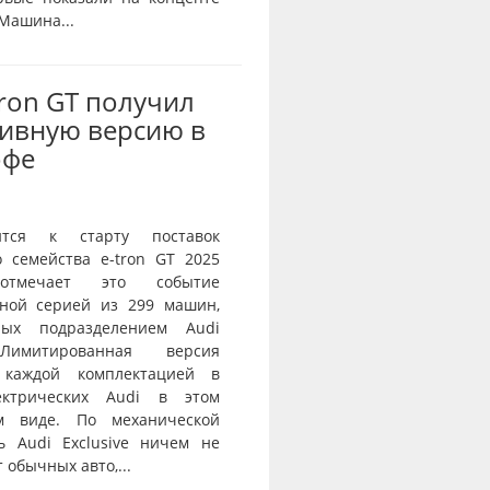
 Машина...
Tron GT получил
ивную версию в
офе
ится к старту поставок
о семейства e-tron GT 2025
тмечает это событие
ной серией из 299 машин,
нных подразделением Audi
 Лимитированная версия
 каждой комплектацией в
ектрических Audi в этом
ом виде. По механической
ь Audi Exclusive ничем не
 обычных авто,...