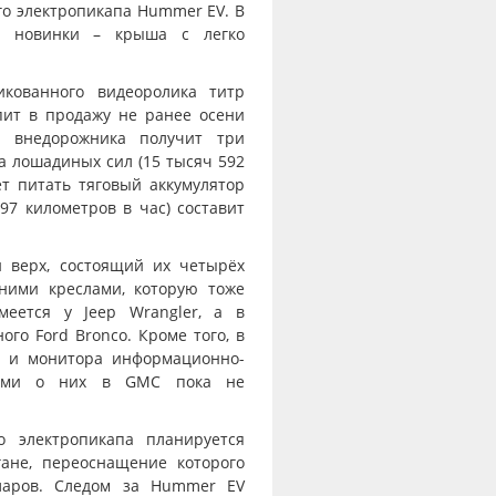
го электропикапа Hummer EV. В
» новинки – крыша с легко
кованного видеоролика титр
ит в продажу не ранее осени
о внедорожника получит три
 лошадиных сил (15 тысяч 592
т питать тяговый аккумулятор
(97 километров в час) составит
 верх, состоящий их четырёх
ними креслами, которую тоже
еется у Jeep Wrangler, а в
го Ford Bronco. Кроме того, в
и и монитора информационно-
стями о них в GMC пока не
о электропикапа планируется
гане, переоснащение которого
ларов. Следом за Hummer EV