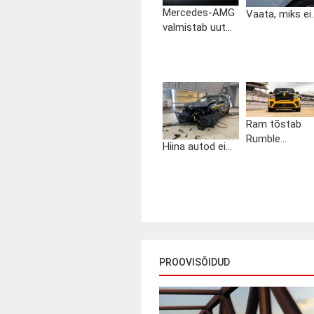
Mercedes-AMG
Vaata, miks ei..
valmistab uut...
Ram tõstab
Rumble...
Hiina autod ei...
PROOVISÕIDUD