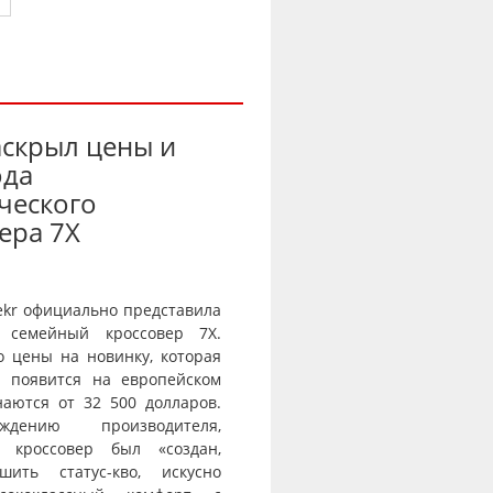
аскрыл цены и
ода
ческого
ера 7X
ekr официально представила
 семейный кроссовер 7X.
о цены на новинку, которая
и появится на европейском
наются от 32 500 долларов.
дению производителя,
й кроссовер был «создан,
шить статус-кво, искусно