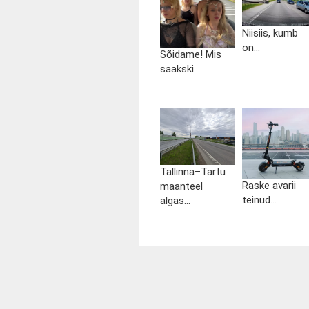
Niisiis, kumb
on...
Sõidame! Mis
saakski...
Tallinna–Tartu
Raske avarii
maanteel
teinud...
algas...