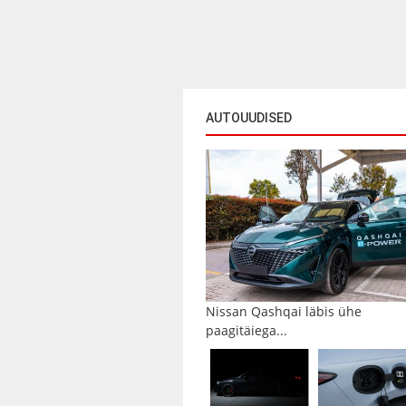
AUTOUUDISED
Nissan Qashqai läbis ühe
paagitäiega...