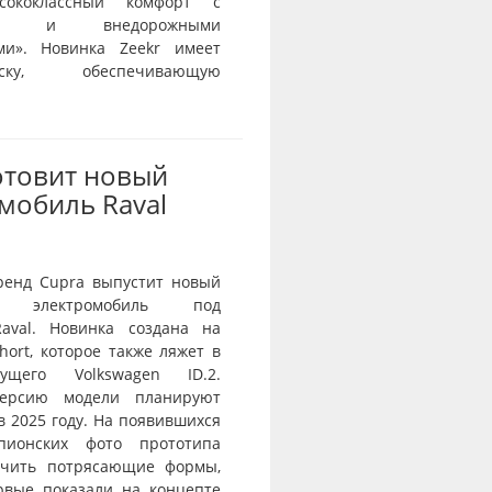
сококлассный комфорт с
тью и внедорожными
ми». Новинка Zeekr имеет
веску, обеспечивающую
отовит новый
мобиль Raval
ренд Cupra выпустит новый
й электромобиль под
aval. Новинка создана на
ort, которое также ляжет в
ущего Volkswagen ID.2.
ерсию модели планируют
в 2025 году. На появившихся
пионских фото прототипа
ичить потрясающие формы,
рвые показали на концепте