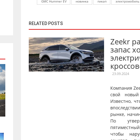
GMC Hummer EV
новинка
пикап
электромобиль
RELATED POSTS
Zeekr р
запас х
электри
кроссов
23.09.2024
Компания Ze
свой новый
Известно, чт
впоследстви
рынке, начи
По утверж
пятиместны
чтобы нару