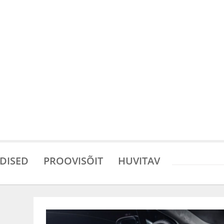
DISED
PROOVISÕIT
HUVITAV