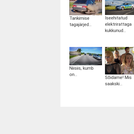
Iseehitatud
Tankimise
elektrirattaga
tagajärjed...
kukkunud...
Niisiis, kumb
on...
Sõidame! Mis
saakski...