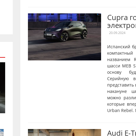
Cupra г
электро
20.09.2024
Испанский б
компактны
названием R
шасси MEB Sh
основу буд
Серийную в
представить 
накануне ш
можно разл
которые впе
Urban Rebel.
Audi E-