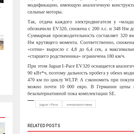
модификацию, имеющую аналогичную конструкти
.
сильные моторы.
Так, отдача каждого электродвигателя у «мла
обозначили EV320, снижена с 200 л.с. и 348 Нм д
Суммарная производительность составляет 320 вм
Нм крутящего момента. Соответственно, снижена
«сотни» выросло с 4,8 до 6,4 сек, а максимальн
«старшего родственника» ограничена 180 км/ч.
При этом
Jaguar
I
–
Pace
EV
320 оснащается аналоги
90 кВт*ч, поэтому дальность пробега у обеих мод
470 км по циклу
WLTP
. А сэкономить при покуп
можно почти 10 000 евро. В Германии цены 
безальтернативной пока комплектации
SE
.
Jaguar I-Pace
элекрокроссовер
RELATED POSTS