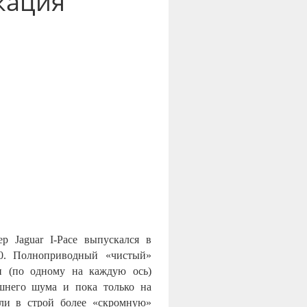
кация
р Jaguar I-Pace выпускался в
00. Полноприводный «чистый»
ми (по одному на каждую ось)
шнего шума и пока только на
ли в строй более «скромную»