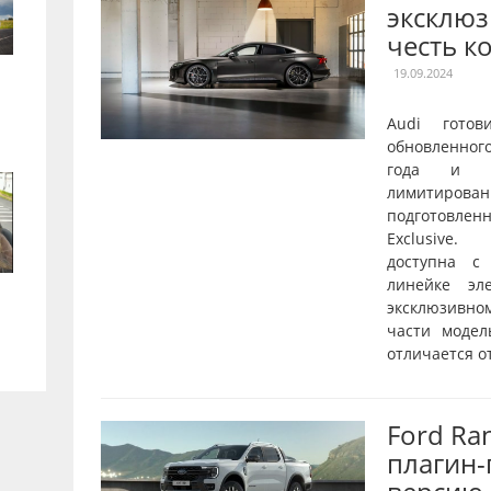
эксклюз
честь к
19.09.2024
Audi готов
обновленног
года и о
лимитирован
подготовле
Exclusive.
доступна с
линейке эл
эксклюзивн
части модел
отличается от
Ford Ra
плагин