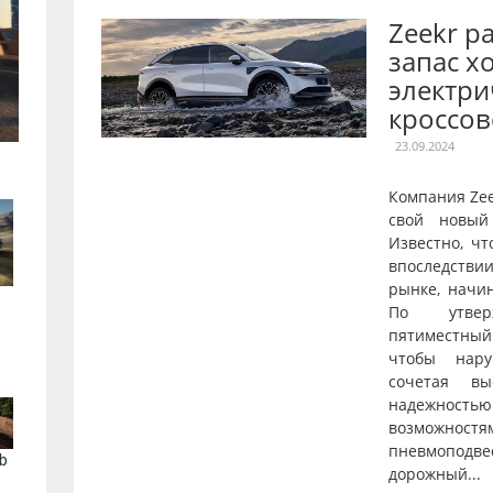
Zeekr р
запас х
электри
кроссов
23.09.2024
Компания Ze
свой новый
Известно, чт
впоследстви
рынке, начи
По утверж
пятиместны
чтобы нару
сочетая вы
надежнос
возможностя
пневмопод
b
дорожный...