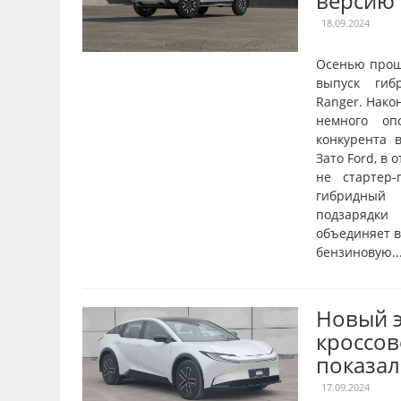
версию
18.09.2024
Осенью прош
выпуск гиб
Ranger. Нако
немного оп
конкурента в
Зато Ford, в 
не стартер-
гибридный 
подзарядки
объединяет в
бензиновую..
Новый 
кроссов
показал
17.09.2024