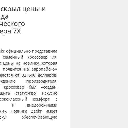
аскрыл цены и
ода
ческого
ера 7X
ekr официально представила
 семейный кроссовер 7X.
о цены на новинку, которая
и появится на европейском
наются от 32 500 долларов.
дению производителя,
й кроссовер был «создан,
шить статус-кво, искусно
сококлассный комфорт с
тью и внедорожными
ми». Новинка Zeekr имеет
веску, обеспечивающую