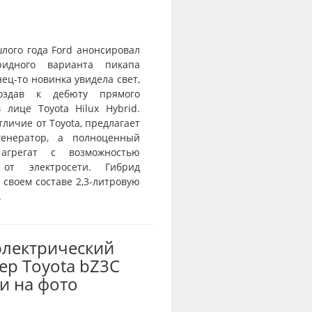
лого года Ford анонсировал
ридного варианта пикапа
нец-то новинка увидела свет,
оздав к дебюту прямого
 лице Toyota Hilux Hybrid.
отличие от Toyota, предлагает
генератор, а полноценный
агрегат с возможностью
 от электросети. Гибрид
 своем составе 2,3-литровую
.
электрический
ер Toyota bZ3C
и на фото