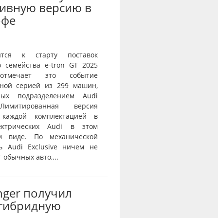
ивную версию в
офе
ится к старту поставок
о семейства e-tron GT 2025
тмечает это событие
ной серией из 299 машин,
нных подразделением Audi
 Лимитированная версия
 каждой комплектацией в
ектрических Audi в этом
ом виде. По механической
ь Audi Exclusive ничем не
 обычных авто,...
nger получил
-гибридную