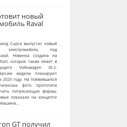
отовит новый
мобиль Raval
ренд Cupra выпустит новый
й электромобиль под
aval. Новинка создана на
ort, которое также ляжет в
ущего Volkswagen ID.2.
ерсию модели планируют
в 2025 году. На появившихся
пионских фото прототипа
ичить потрясающие формы,
рвые показали на концепте
 Машина...
Tron GT получил