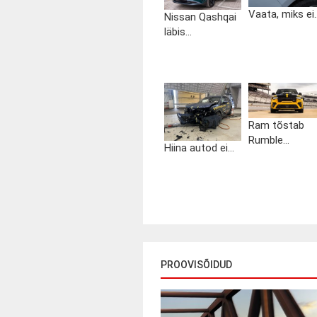
Vaata, miks ei..
Nissan Qashqai
läbis...
Ram tõstab
Rumble...
Hiina autod ei...
PROOVISÕIDUD