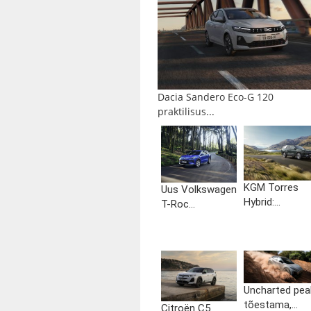
Dacia Sandero Eco-G 120
praktilisus...
KGM Torres
Uus Volkswagen
Hybrid:...
T-Roc...
Uncharted pea
tõestama,...
Citroën C5