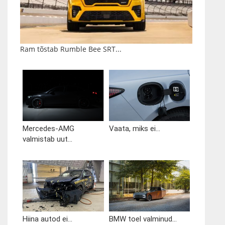
Ram tõstab Rumble Bee SRT...
Mercedes-AMG
Vaata, miks ei...
valmistab uut...
Hiina autod ei...
BMW toel valminud...