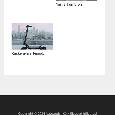
Niisiis, kumb on...
Raske avarii teinud...
Copyright © 2024 Auto.pub - Kõik õigused hõivatud