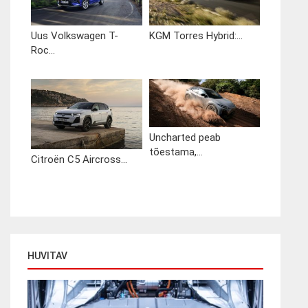
Uus Volkswagen T-
KGM Torres Hybrid:...
Roc...
Uncharted peab
tõestama,...
Citroën C5 Aircross...
HUVITAV