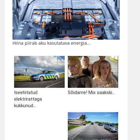
Hiina piirab aku kasutatava energia...
Iseehitatud
Sõidame! Mis saakski...
elektrirattaga
kukkunud...