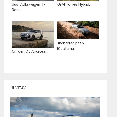
Uus Volkswagen T-
KGM Torres Hybrid:...
Roc...
Uncharted peab
tõestama,...
Citroën C5 Aircross...
HUVITAV