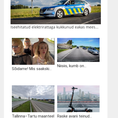
Iseehitatud elektrirattaga kukkunud eakas mees...
Niisiis, kumb on...
Sõidame! Mis saakski...
Tallinna–Tartu maanteel
Raske avarii teinud...