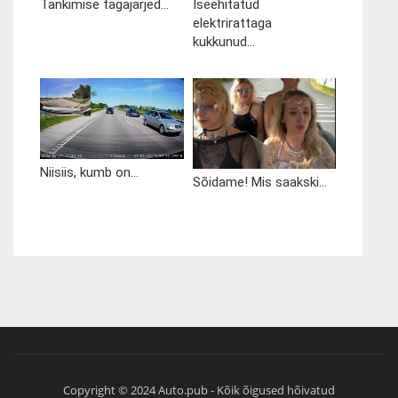
Tankimise tagajärjed...
Iseehitatud
elektrirattaga
kukkunud...
Niisiis, kumb on...
Sõidame! Mis saakski...
Copyright © 2024 Auto.pub - Kõik õigused hõivatud