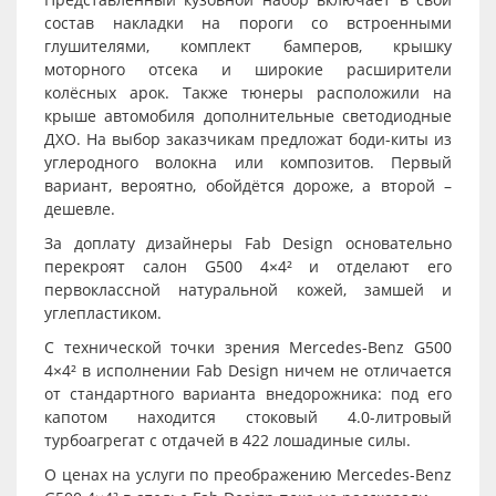
состав накладки на пороги со встроенными
глушителями, комплект бамперов, крышку
моторного отсека и широкие расширители
колёсных арок. Также тюнеры расположили на
крыше автомобиля дополнительные светодиодные
ДХО. На выбор заказчикам предложат боди-киты из
углеродного волокна или композитов. Первый
вариант, вероятно, обойдётся дороже, а второй –
дешевле.
За доплату дизайнеры Fab Design основательно
перекроят салон G500 4×4² и отделают его
первоклассной натуральной кожей, замшей и
углепластиком.
С технической точки зрения Mercedes-Benz G500
4×4² в исполнении Fab Design ничем не отличается
от стандартного варианта внедорожника: под его
капотом находится стоковый 4.0-литровый
турбоагрегат с отдачей в 422 лошадиные силы.
О ценах на услуги по преображению Mercedes-Benz