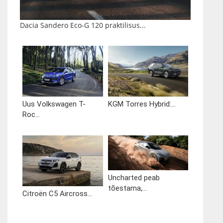
Dacia Sandero Eco-G 120 praktilisus...
Uus Volkswagen T-
KGM Torres Hybrid:...
Roc...
Uncharted peab
tõestama,...
Citroën C5 Aircross...