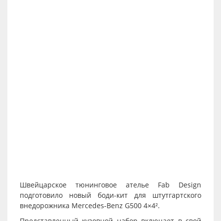
Швейцарское тюнинговое ателье Fab Design
подготовило новый боди-кит для штутгартского
внедорожника Mercedes-Benz G500 4×4².
Представленный кузовной набор включает в свой