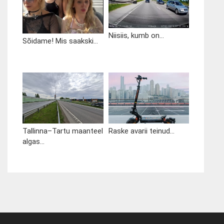
Niisiis, kumb on...
Sõidame! Mis saakski...
Tallinna–Tartu maanteel
Raske avarii teinud...
algas...