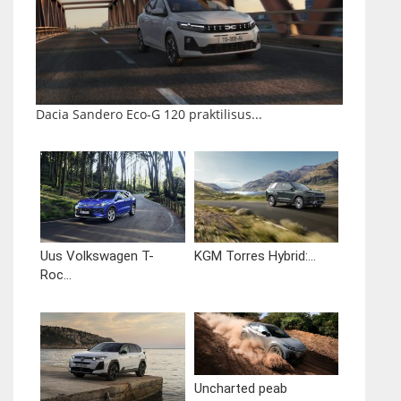
Dacia Sandero Eco-G 120 praktilisus...
Uus Volkswagen T-
KGM Torres Hybrid:...
Roc...
Uncharted peab