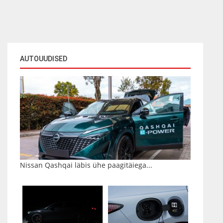
AUTOUUDISED
Nissan Qashqai läbis ühe paagitäiega...