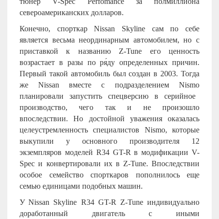
тюнер V-Spec Perfomance за полмиллиона
североамериканских долларов.
Конечно, спорткар Nissan Skyline сам по себе
является весьма неординарным автомобилем, но с
приставкой к названию Z-Tune его ценность
возрастает в разы по ря́ду определенных причин.
Первый такой автомобиль был создан в 2003. Тогда
же
Nissan
вместе с подразделением
Nismo
планировали запустить спецверсию в серийное
производство, чего так и не произошло
впоследствии. Но достойной уважения оказалась
целеустремленность специалистов
Nismo
, которые
выкупили у основного производителя 12
экземпляров моделей R34 GT-R в модификации V-
Spec и конвертировали их в
Z-Tune. Впоследствии
особое семейство спорткаров пополнилось еще
семью единицами подобных машин.
У
Nissan Skyline R34 GT-R Z-Tune индивидуально
доработанный двигатель с иными