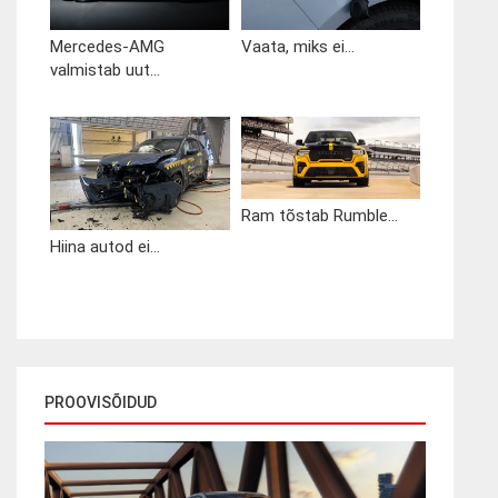
Mercedes-AMG
Vaata, miks ei...
valmistab uut...
Ram tõstab Rumble...
Hiina autod ei...
PROOVISÕIDUD