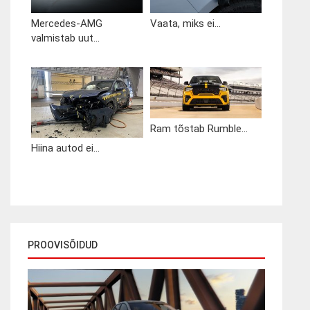
Mercedes-AMG
Vaata, miks ei...
valmistab uut...
Ram tõstab Rumble...
Hiina autod ei...
PROOVISÕIDUD