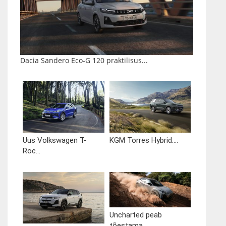
Dacia Sandero Eco-G 120 praktilisus...
Uus Volkswagen T-
KGM Torres Hybrid:...
Roc...
Uncharted peab
tõestama,...