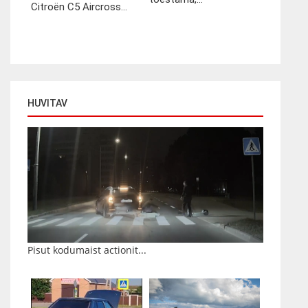
Citroën C5 Aircross...
HUVITAV
Pisut kodumaist actionit...