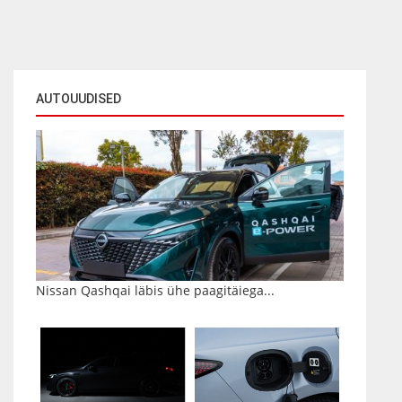
AUTOUUDISED
Nissan Qashqai läbis ühe paagitäiega...