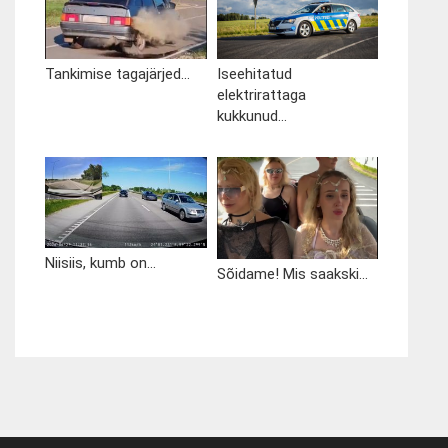
Tankimise tagajärjed...
Iseehitatud
elektrirattaga
kukkunud...
Niisiis, kumb on...
Sõidame! Mis saakski...