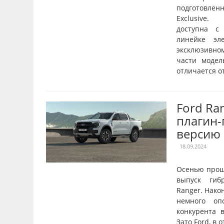
подготовле
Exclusive.
доступна с
линейке эл
эксклюзивн
части модел
отличается от
Ford Ra
плагин
версию
18.09.2024
Осенью прош
выпуск гиб
Ranger. Нако
немного оп
конкурента в
Зато Ford, в 