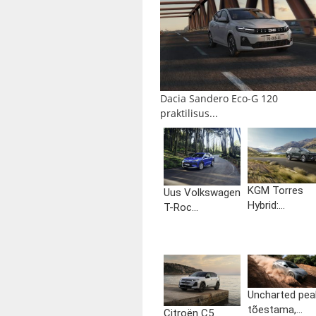
Dacia Sandero Eco-G 120
praktilisus...
KGM Torres
Uus Volkswagen
Hybrid:...
T-Roc...
Uncharted pea
tõestama,...
Citroën C5