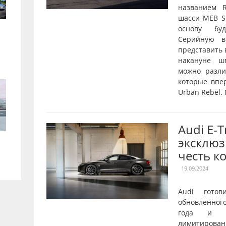
названием R
шасси MEB Sh
основу буд
Серийную в
представить 
накануне ш
можно разл
которые впе
Urban Rebel.
Audi E-
эксклюз
честь к
19.09.2024
Audi готов
обновленног
года и о
лимитирован