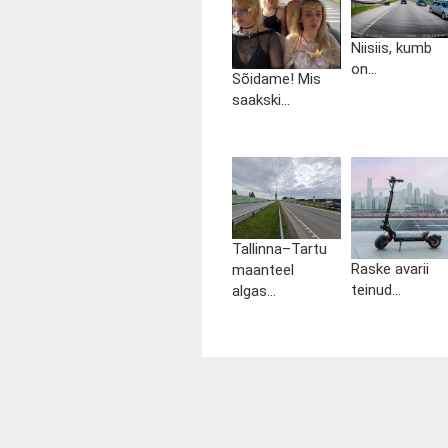
Niisiis, kumb
on...
Sõidame! Mis
saakski...
Tallinna–Tartu
Raske avarii
maanteel
teinud...
algas...