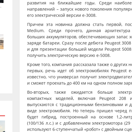
развития на ближайшие годы. Среди наиболе
.
направлений – запуск нового поколения популярн
его электрической версии е-3008.
Причем эта новинка должна стать первой, по
Medium. Среди прочего, данная архитектура
больших аккумуляторов, обеспечивающих запас х
заряде батареи. Сразу после дебюта Peugeot 3008
и для презентации большей модели Peugeot 5008 
получить электрическую версию е-5008.
Кроме того, компания рассказала также о других н
первых, речь идет об электромобилях Peugeot е
известно, что универсал получит электродвигател
и сможет проехать до 400 км на одном полном зар
Во-вторых, также ожидается больше элект
компактных моделей, включая Peugeot 208 
выпускаются с традиционными бензиновыми и д
виде электромобиля. Но теперь пришел черед п
будет гибрид, построенный на основе 1,2-лит
(100/136 л.с.) и с добавлением электромотора (29 
используют 6-ступенчатый «робот» с двойным сц