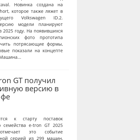
aval. Новинка создана на
ort, которое также ляжет в
ущего Volkswagen ID.2.
ерсию модели планируют
в 2025 году. На появившихся
пионских фото прототипа
ичить потрясающие формы,
рвые показали на концепте
 Машина...
Tron GT получил
ивную версию в
офе
ится к старту поставок
о семейства e-tron GT 2025
тмечает это событие
ной серией из 299 машин,