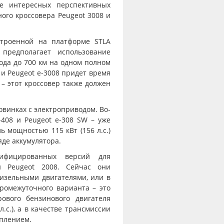
е интересных перспективных
ого кроссовера Peugeot 3008 и
строенной на платформе STLA
 предполагает использование
ода до 700 км на одном полном
 и Peugeot е-3008 придет время
– этот кроссовер также должен
овинках с электроприводом. Во-
-408 и Peugeot е-308 SW – уже
ь мощностью 115 кВт (156 л.с.)
яде аккумулятора.
рифицированных версий для
и Peugeot 2008. Сейчас они
изельными двигателями, или в
ромежуточного варианта – это
рового бензинового двигателя
л.с.), а в качестве трансмиссии
еплением.