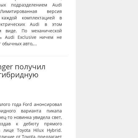
нных подразделением Audi
 Лимитированная версия
 каждой комплектацией в
ектрических Audi в этом
ом виде. По механической
ь Audi Exclusive ничем не
 обычных авто,...
nger получил
-гибридную
лого года Ford анонсировал
ридного варианта пикапа
нец-то новинка увидела свет,
оздав к дебюту прямого
 лице Toyota Hilux Hybrid.
отличие от Toyota, предлагает