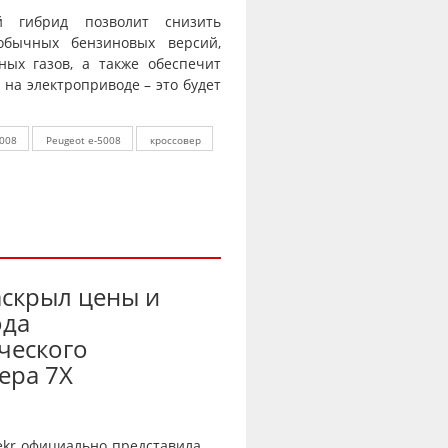
й гибрид позволит снизить
обычных бензиновых версий,
ных газов, а также обеспечит
на электроприводе – это будет
3008
Peugeot е-5008
кроссовер
аскрыл цены и
ода
ческого
ера 7X
ekr официально представила