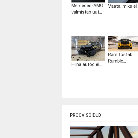
Mercedes-AMG
Vaata, miks ei..
valmistab uut...
Ram tõstab
Rumble...
Hiina autod ei...
PROOVISÕIDUD