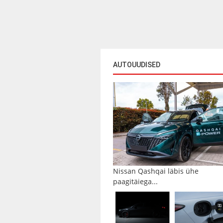
AUTOUUDISED
Nissan Qashqai läbis ühe
paagitäiega...