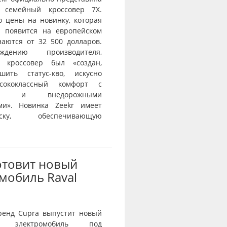
 семейный кроссовер 7X.
о цены на новинку, которая
и появится на европейском
наются от 32 500 долларов.
дению производителя,
й кроссовер был «создан,
шить статус-кво, искусно
сококлассный комфорт с
тью и внедорожными
ми». Новинка Zeekr имеет
веску, обеспечивающую
отовит новый
мобиль Raval
ренд Cupra выпустит новый
й электромобиль под