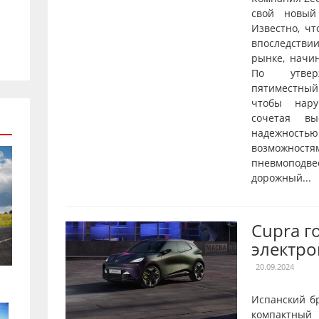
свой новый
Известно, чт
впоследстви
рынке, начи
По утверж
пятиместны
чтобы нару
сочетая вы
надежнос
возможностя
пневмопод
дорожный...
Cupra г
электро
20.09.2024
Испанский б
компактны