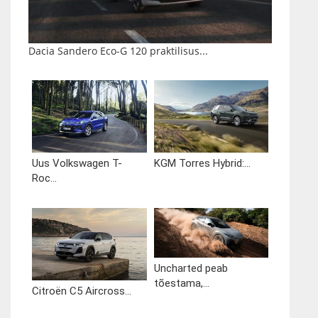
Dacia Sandero Eco-G 120 praktilisus...
Uus Volkswagen T-
KGM Torres Hybrid:...
Roc...
Uncharted peab
tõestama,...
Citroën C5 Aircross...