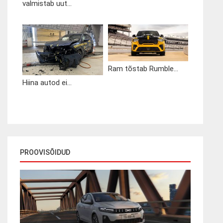
valmistab uut...
Ram tõstab Rumble...
Hiina autod ei...
PROOVISÕIDUD