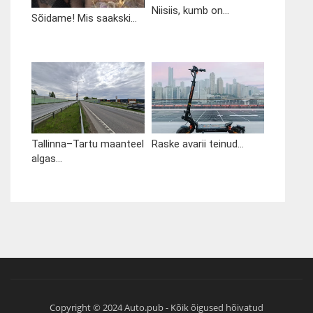
Niisiis, kumb on...
Sõidame! Mis saakski...
Tallinna–Tartu maanteel
Raske avarii teinud...
algas...
Copyright © 2024 Auto.pub - Kõik õigused hõivatud