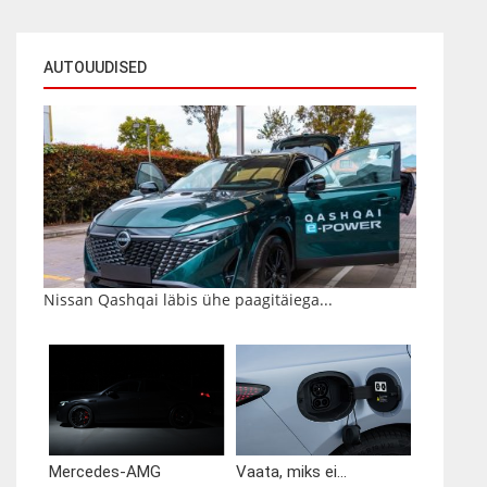
AUTOUUDISED
Nissan Qashqai läbis ühe paagitäiega...
Mercedes-AMG
Vaata, miks ei...