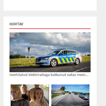
HUVITAV
Iseehitatud elektrirattaga kukkunud eakas mees...