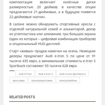
комплектация включает колёсные диски
размерностью 20 дюймов, в качестве опции
предлагаются 21-дюймовые, а в будущем появятся
22-дюймовые «катки».
В салоне можно обнаружить спортивные кресла с
отделкой натуральной кожей и алькантарой, декор
из углепластика или алюминия, три больших экрана
(один из которых – цифровая комбинация приборов)
и опциональный HUD-дисплей.
Старт «живых» продаж намечен на осень. Немецкие
дилеры предлагают Audi e-tron S по цене от 91
тысячи 435 евро, а минимальная стоимость e-tron S
Sportback составляет 93 тысячи 628 евро.
Audi E-Tron
Audi e-tron S
Audi e-tron Sportback S
кроссовер
электрокроссовер
электромобиль
RELATED POSTS