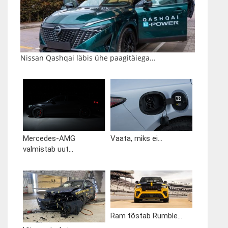
Nissan Qashqai läbis ühe paagitäiega...
Mercedes-AMG
Vaata, miks ei...
valmistab uut...
Ram tõstab Rumble...