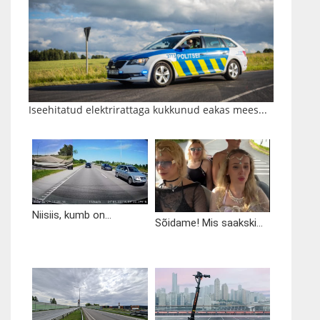
Iseehitatud elektrirattaga kukkunud eakas mees...
Niisiis, kumb on...
Sõidame! Mis saakski...