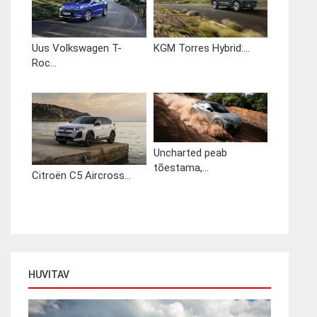
Uus Volkswagen T-
KGM Torres Hybrid:...
Roc...
Uncharted peab
tõestama,...
Citroën C5 Aircross...
HUVITAV