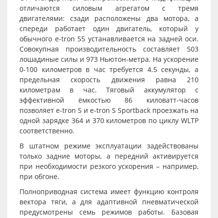
отличаются силовым агрегатом с тремя
двигателями: сзади расположены два мотора, а
спереди работает один двигатель, который у
обычного e-tron 55 устанавливается на задней оси.
Совокупная производительность составляет 503
лошадиные силы и 973 Ньютон-метра. На ускорение
0-100 километров в час требуется 4.5 секунды, а
предельная скорость движения равна 210
километрам в час. Тяговый аккумулятор с
эффективной ёмкостью 86 киловатт-часов
позволяет e-tron S и e-tron S Sportback проезжать на
одной зарядке 364 и 370 километров по циклу WLTP
соответственно.
В штатном режиме эксплуатации задействованы
только задние моторы, а передний активируется
при необходимости резкого ускорения – например,
при обгоне.
Полноприводная система имеет функцию контроля
вектора тяги, а для адаптивной пневматической
предусмотрены семь режимов работы. Базовая