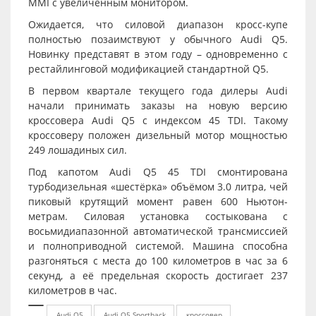
MMI с увеличенным монитором.
Ожидается, что силовой диапазон кросс-купе
полностью позаимствуют у обычного Audi Q5.
Новинку представят в этом году – одновременно с
рестайлинговой модификацией стандартной Q5.
В первом квартале текущего года дилеры Audi
начали принимать заказы на новую версию
кроссовера Audi Q5 с индексом 45 TDI. Такому
кроссоверу положен дизельный мотор мощностью
249 лошадиных сил.
Под капотом Audi Q5 45 TDI смонтирована
турбодизельная «шестёрка» объёмом 3.0 литра, чей
пиковый крутящий момент равен 600 Ньютон-
метрам. Силовая установка состыкована с
восьмидиапазонной автоматической трансмиссией
и полноприводной системой. Машина способна
разгоняться с места до 100 километров в час за 6
секунд, а её предельная скорость достигает 237
километров в час.
Audi Q5
Audi Q5 Sportback
кроссовер