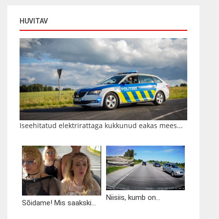
HUVITAV
Iseehitatud elektrirattaga kukkunud eakas mees...
Niisiis, kumb on...
Sõidame! Mis saakski...