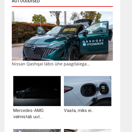
AUTOUUDISED
Nissan Qashqai läbis ühe paagitäiega...
Mercedes-AMG
Vaata, miks ei...
valmistab uut...