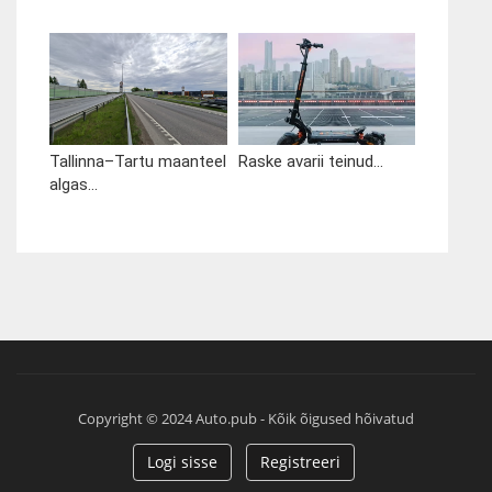
Tallinna–Tartu maanteel
Raske avarii teinud...
algas...
Copyright © 2024 Auto.pub - Kõik õigused hõivatud
Logi sisse
Registreeri