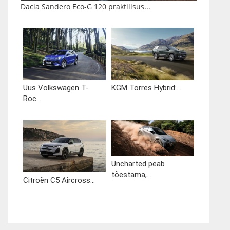
Dacia Sandero Eco-G 120 praktilisus...
Uus Volkswagen T-
KGM Torres Hybrid:...
Roc...
Uncharted peab
tõestama,...
Citroën C5 Aircross...