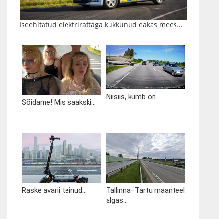
Iseehitatud elektrirattaga kukkunud eakas mees...
Niisiis, kumb on...
Sõidame! Mis saakski...
Raske avarii teinud...
Tallinna–Tartu maanteel
algas...