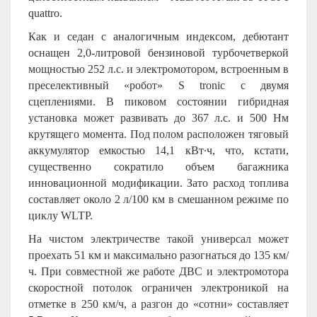
quattro.
Как и седан с аналогичным индексом, дебютант
оснащен 2,0-литровой бензиновой турбочетверкой
мощностью 252 л.с. и электромотором, встроенным в
преселективный «робот» S tronic с двумя
сцеплениями. В пиковом состоянии гибридная
установка может развивать до 367 л.с. и 500 Нм
крутящего момента. Под полом расположен тяговый
аккумулятор емкостью 14,1 кВт∙ч, что, кстати,
существенно сократило объем багажника
инновационной модификации. Зато расход топлива
составляет около 2 л/100 км в смешанном режиме по
циклу WLTP.
На чистом электричестве такой универсал может
проехать 51 км и максимально разогнаться до 135 км/
ч. При совместной же работе ДВС и электромотора
скоростной потолок ограничен электроникой на
отметке в 250 км/ч, а разгон до «сотни» составляет