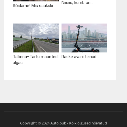
Niisiis, kumb on...
Sõidame! Mis saakski...
Tallinna–Tartu maanteel
Raske avarii teinud...
algas...
Copyright © 2024 Auto.pub - Kõik õigused hõivatud