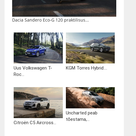
Dacia Sandero Eco-G 120 praktilisus...
Uus Volkswagen T-
KGM Torres Hybrid:...
Roc...
Uncharted peab
tõestama,...
Citroën C5 Aircross...