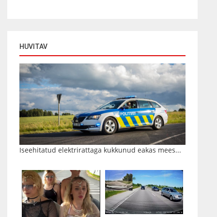
HUVITAV
Iseehitatud elektrirattaga kukkunud eakas mees...