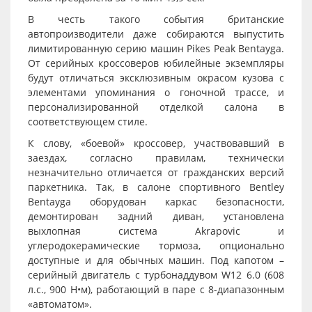
В честь такого события британские
автопроизводители даже собираются выпустить
лимитированную серию машин Pikes Peak Bentayga.
От серийных кроссоверов юбилейные экземпляры
будут отличаться эксклюзивным окрасом кузова с
элементами упоминания о гоночной трассе, и
персонализированной отделкой салона в
соответствующем стиле.
К слову, «боевой» кроссовер, участвовавший в
заездах, согласно правилам, технически
незначительно отличается от гражданских версий
паркетника. Так, в салоне спортивного Bentley
Bentayga оборудован каркас безопасности,
демонтирован задний диван, установлена
выхлопная система Akrapovic и
углеродокерамические тормоза, опционально
доступные и для обычных машин. Под капотом –
серийный двигатель с турбонаддувом W12 6.0 (608
л.с., 900 Н•м), работающий в паре с 8-диапазонным
«автоматом».