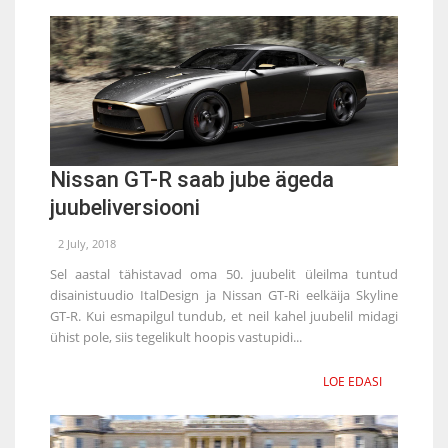
Nissan GT-R saab jube ägeda
juubeliversiooni
2 July, 2018
Sel aastal tähistavad oma 50. juubelit üleilma tuntud
disainistuudio ItalDesign ja Nissan GT-Ri eelkäija Skyline
GT-R. Kui esmapilgul tundub, et neil kahel juubelil midagi
ühist pole, siis tegelikult hoopis vastupidi...
LOE EDASI