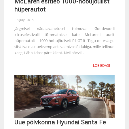
McLaren esitleb 1000-hobujõulist
hüperautot
3 July, 2018
Järgmisel nädalavahetusel toimuval Goodwoodi
kiirusefestivalil tõmmatakse kate McLareni uuelt
hüperautolt – 1000-hobujõuliselt P1 GT-lt. Tegu on esialgu
siiski vaid ainueksemplaris valmiva sõidukiga, mille tellinud
keegi Lähis-Idast pärit klient. Neil päevil...
LOE EDASI
Uue põlvkonna Hyundai Santa Fe