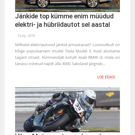
Jänkide top kümme enim müüdud
elektri- ja hübriidautot sel aastal
3 July, 2018
Milliseid elektriautosid jänkid armastavad? Loomulikult on
kõige populaarsem mudel Tesla Model 3. Kuid alustame
tagant otsast. Kümnendalt kohalt leiab BMW i3, mida on
tänavu ostetud napilt alla 3000. Sakslasel järgneb...
LOE EDASI