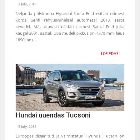
3 July, 2018
Neljanda põlvkonna Hyundai Santa Fe-d esitleti esimest
korda Genfi rahvusvahelisel automessil 2018. aasta
kevadel. Mäletatavasti näidati esimest Santa Fe-d juba
kaugel 2001. aastal. Uue mudeli pikkus on 4770 mm, laius
1890 mm...
LOE EDASI
Hundai uuendas Tucsoni
3 July, 2018
Euroopas disainitud ja valmistatud Hyundai Tucson on