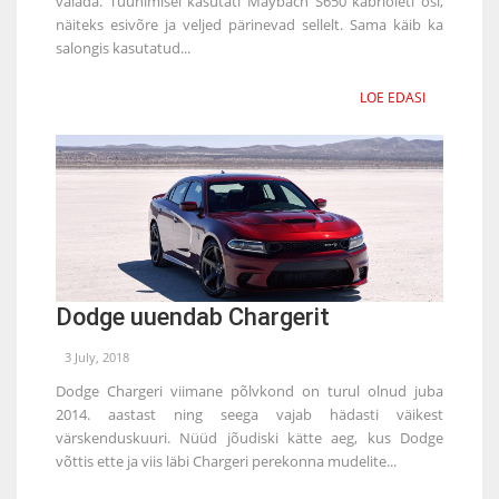
valada. Tuunimisel kasutati Maybach S650 kabrioleti osi,
näiteks esivõre ja veljed pärinevad sellelt. Sama käib ka
salongis kasutatud...
LOE EDASI
Dodge uuendab Chargerit
3 July, 2018
Dodge Chargeri viimane põlvkond on turul olnud juba
2014. aastast ning seega vajab hädasti väikest
värskenduskuuri. Nüüd jõudiski kätte aeg, kus Dodge
võttis ette ja viis läbi Chargeri perekonna mudelite...