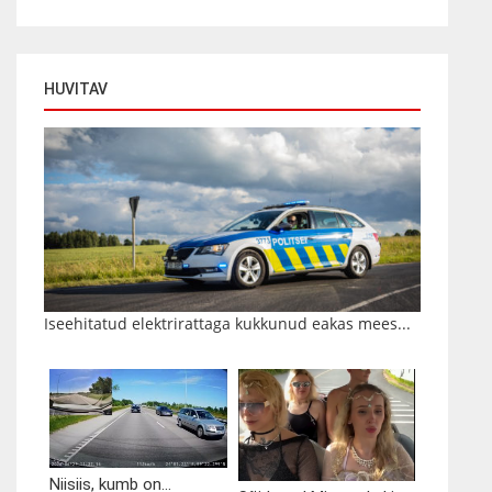
HUVITAV
Iseehitatud elektrirattaga kukkunud eakas mees...
Niisiis, kumb on...