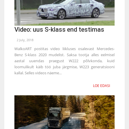
Video: uus S-klass end testimas
2 July, 2018
WalkoART postitas video liikluses osalevast Mercedes-
Benz S-klass 2020 mudelist. Saksa tootja alles eelmisel
aastal uuendas praegust W222 põlvkonda, kuid
loomulikult käib töö juba järgmise, W223 generatsiooni
kallal. Selles videos näeme...
LOE EDASI