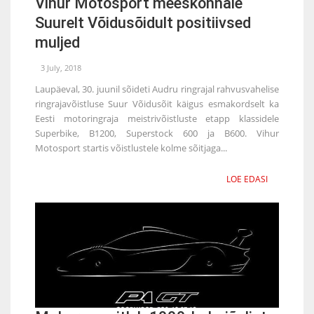
Vihur Motosport meeskonnale
Suurelt Võidusõidult positiivsed
muljed
3 July, 2018
Laupäeval, 30. juunil sõideti Audru ringrajal rahvusvahelise
ringrajavõistluse Suur Võidusõit käigus esmakordselt ka
Eesti motoringraja meistrivõistluste etapp klassidele
Superbike, B1200, Superstock 600 ja B600. Vihur
Motosport startis võistlustele kolme sõitjaga...
LOE EDASI