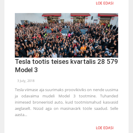
LOE EDASI
Tesla tootis teises kvartalis 28 579
Model 3
3 July, 2018
Tesla viimase aja suurimaks proovikiviks on nende uusima
ja odavaima mudeli Model 3 tootmine. Tuhanded
inimesed broneerisid auto, kuid tootmismahud kasvasid
aeglaselt. Nüüd aga on masinavärk tööle saadud. Selle
aasta...
LOE EDASI