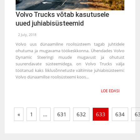
Volvo Trucks võtab kasutusele
uued juhiabisüsteemid
2 July, 2018
Volvo uus dünaamiline roolisüsteem tagab juhtidele
ohutuma ja mugavama töökeskkonna. Ühendades Volvo
Dynamic Steeringi muude mugavust ja ohutust
suurendavate süsteemidega, on Volvo Trucks välja
töötanud kaks liiklusõnnetuste vältimise juhiabisüsteemi:
Volvo dünaamilise roolisüsteemi koos...
LOE EDASI
«
1
…
631
632
633
634
6