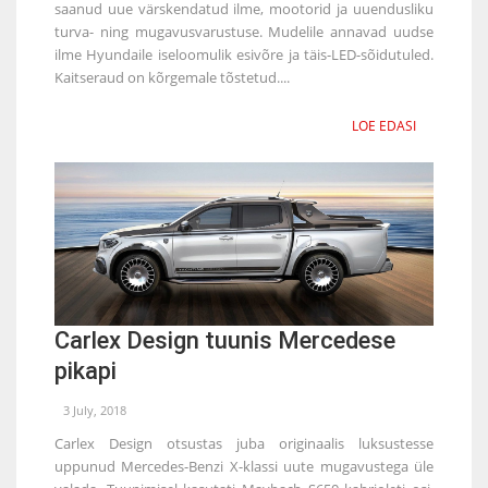
saanud uue värskendatud ilme, mootorid ja uuendusliku
turva- ning mugavusvarustuse. Mudelile annavad uudse
ilme Hyundaile iseloomulik esivõre ja täis-LED-sõidutuled.
Kaitseraud on kõrgemale tõstetud....
LOE EDASI
Carlex Design tuunis Mercedese
pikapi
3 July, 2018
Carlex Design otsustas juba originaalis luksustesse
uppunud Mercedes-Benzi X-klassi uute mugavustega üle