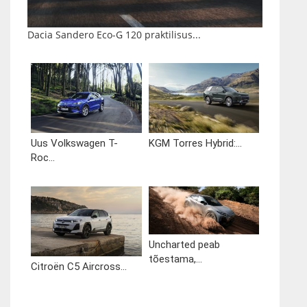
Dacia Sandero Eco-G 120 praktilisus...
Uus Volkswagen T-
KGM Torres Hybrid:...
Roc...
Uncharted peab
tõestama,...
Citroën C5 Aircross...