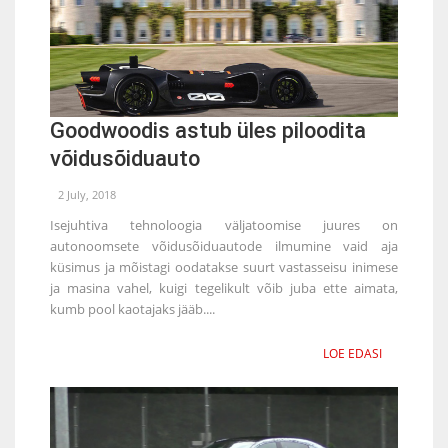
Goodwoodis astub üles piloodita
võidusõiduauto
2 July, 2018
Isejuhtiva tehnoloogia väljatoomise juures on
autonoomsete võidusõiduautode ilmumine vaid aja
küsimus ja mõistagi oodatakse suurt vastasseisu inimese
ja masina vahel, kuigi tegelikult võib juba ette aimata,
kumb pool kaotajaks jääb....
LOE EDASI