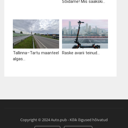
Sõidame! Mis saakski...
Tallinna–Tartu maanteel
Raske avarii teinud...
algas...
Copyright © 2024 Auto.pub - Kõik õigused hõivatud