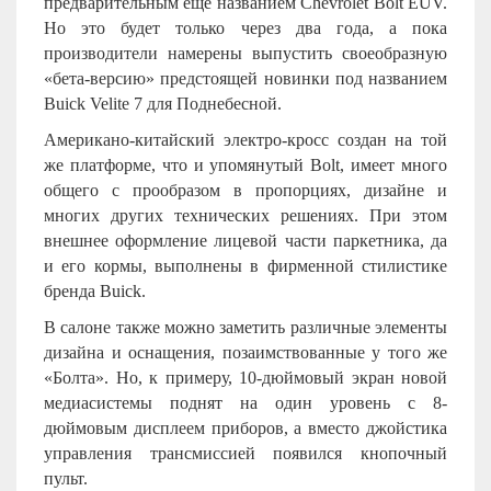
предварительным еще названием Chevrolet Bolt EUV.
Но это будет только через два года, а пока
производители намерены выпустить своеобразную
«бета-версию» предстоящей новинки под названием
Buick Velite 7 для Поднебесной.
Американо-китайский электро-кросс создан на той
же платформе, что и упомянутый
Bolt
, имеет много
общего с прообразом в пропорциях, дизайне и
многих других технических решениях. При этом
внешнее оформление лицевой части паркетника, да
и его кормы, выполнены в фирменной стилистике
бренда Buick.
В салоне также можно заметить различные элементы
дизайна и оснащения, позаимствованные у того же
«Болта». Но, к примеру, 10-дюймовый экран новой
медиасистемы поднят на один уровень с 8-
дюймовым дисплеем приборов, а вместо джойстика
управления трансмиссией появился кнопочный
пульт.