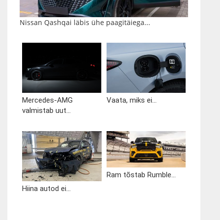
Nissan Qashqai läbis ühe paagitäiega...
Mercedes-AMG
Vaata, miks ei...
valmistab uut...
Ram tõstab Rumble...
Hiina autod ei...