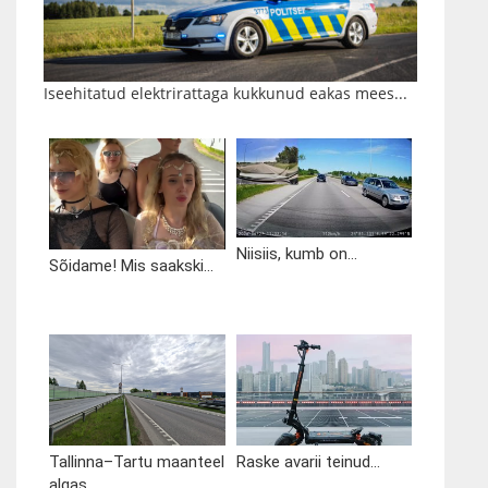
Iseehitatud elektrirattaga kukkunud eakas mees...
Niisiis, kumb on...
Sõidame! Mis saakski...
Tallinna–Tartu maanteel
Raske avarii teinud...
algas...