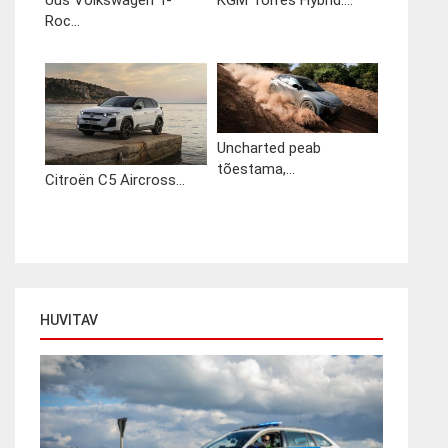
Uus Volkswagen T-
KGM Torres Hybrid:...
Roc...
Uncharted peab
tõestama,...
Citroën C5 Aircross...
HUVITAV