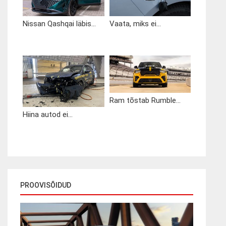
Nissan Qashqai läbis...
Vaata, miks ei...
Ram tõstab Rumble...
Hiina autod ei...
PROOVISÕIDUD