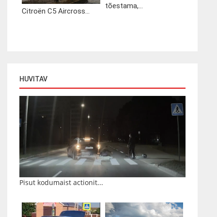
tõestama,...
Citroën C5 Aircross...
HUVITAV
Pisut kodumaist actionit...