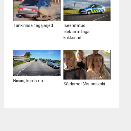
Tankimise tagajärjed...
Iseehitatud
elektrirattaga
kukkunud...
Niisiis, kumb on...
Sõidame! Mis saakski...