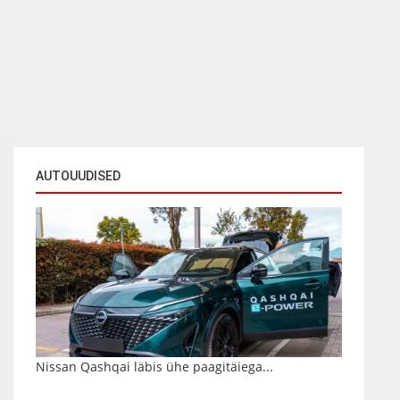
AUTOUUDISED
Nissan Qashqai läbis ühe paagitäiega...