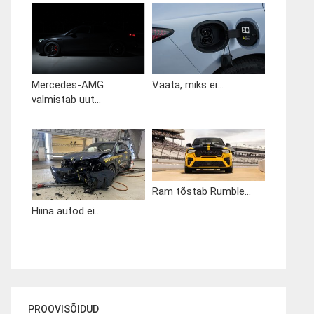
Mercedes-AMG
Vaata, miks ei...
valmistab uut...
Ram tõstab Rumble...
Hiina autod ei...
PROOVISÕIDUD