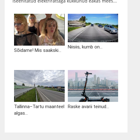
Iseehitatud elektrirattaga kukkunud eakas mees...
Niisiis, kumb on...
Sõidame! Mis saakski...
Tallinna–Tartu maanteel
Raske avarii teinud...
algas...